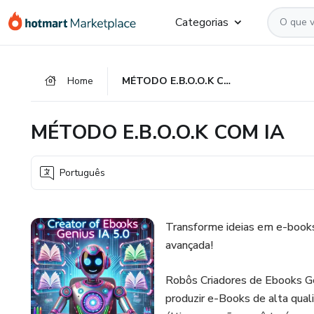
Ir
Ir
Ir
Categorias
para
para
para
o
o
o
conteúdo
pagamento
rodapé
Home
MÉTODO E.B.O.O.K COM IA
principal
MÉTODO E.B.O.O.K COM IA
Português
Transforme ideias em e-books in
avançada!
Robôs Criadores de Ebooks Gen
produzir e-Books de alta qual