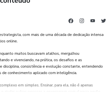
 conteúdo
 no mercado.
ução em até 80%.
estrategista, com mais de uma década de dedicação intensa
 entregar materiais sofisticados.
ios online.
escritores, empreendedores e empresas.
. Enquanto muitos buscavam atalhos, mergulhou
ndo e vivenciando, na prática, os desafios e as
quirir Hoje:
 disciplina, consistência e evolução constante, entendendo
 de conhecimento aplicado com inteligência.
E ROBÔS TOP DAS GALÁXIAS
complexo em simples. Ensinar, para ela, não é apenas
ax IA 5.0
ão e ajudar outras pessoas a enxergarem com clareza aquilo
 5.0
a de transformação de vida, mas que exige posicionamento,