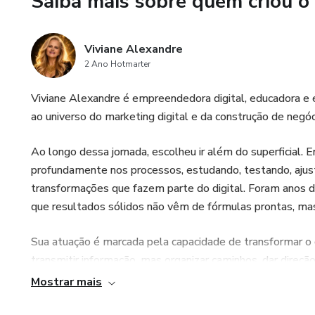
Saiba mais sobre quem criou o
que destacam sua autoridade
Benefícios Exclusivos:
Viviane Alexandre
2 Ano Hotmarter
• Redução do tempo de prod
Viviane Alexandre é empreendedora digital, educadora e 
• Aumenta sua credibilidade ao
ao universo do marketing digital e da construção de negóc
• Ideal para infoprodutores, 
Ao longo dessa jornada, escolheu ir além do superficial
profundamente nos processos, estudando, testando, ajusta
Bônus Exclusivo para Quem Ad
transformações que fazem parte do digital. Foram anos de
que resultados sólidos não vêm de fórmulas prontas, mas
AGENTES EXTRAS DO TIM
Sua atuação é marcada pela capacidade de transformar o 
• Criador de E-Book Power M
transmitir informação, mas organizar caminhos, dar direç
que antes parecia confuso.
Mostrar mais
• Expert Criador de E-Book IA
Viviane acredita que o digital é uma ferramenta poderos