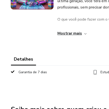
última geração, você terá em 
profissionais, sem precisar dom
O que você pode fazer com o 
• Automatização Completa: Ge
Mostrar mais
ao seu público-alvo.
• Personalização Avançada: Aj
a nichos específicos ou projeto
Detalhes
• Design e Estruturação: Rec
Garantia de 7 dias
Estud
seu e-Book mais atraente.
• Conteúdo Estratégico: Incl
captura que ampliam suas ven
• Otimização para Resultados