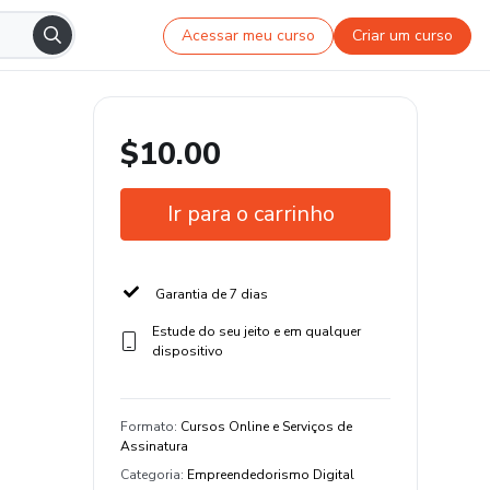
Acessar meu curso
Criar um curso
$10.00
Ir para o carrinho
Garantia de 7 dias
Estude do seu jeito e em qualquer
dispositivo
Formato
:
Cursos Online e Serviços de
Assinatura
Categoria
:
Empreendedorismo Digital