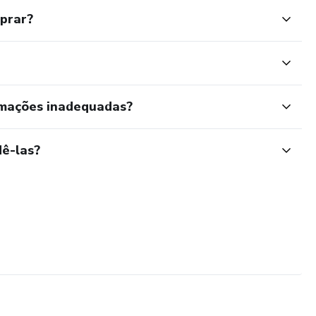
mprar?
rmações inadequadas?
ê-las?