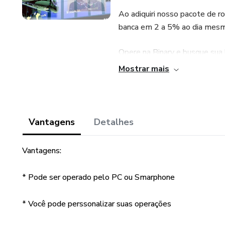
Ao adiquiri nosso pacote de r
banca em 2 a 5% ao dia mesm
Opere na Binary e busque sua l
operações de $ 0.35 cents de
Mostrar mais
Nosso pacote de robôs conta 
Não fica só por aí, na compra 
Vantagens
Detalhes
* O jeito Warren Buffett de 
Vantagens:
* O jeito Warren Buffett de i
* Pode ser operado pelo PC ou Smarphone
* As 16 Leis do Sucesso - Na
* Você pode perssonalizar suas operações
* Os segredos da mente milio