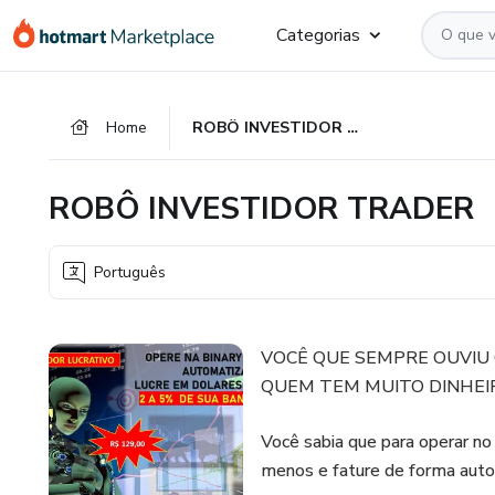
Ir
Ir
Ir
Categorias
para
para
para
o
o
o
conteúdo
pagamento
rodapé
Home
ROBÔ INVESTIDOR TRADER
principal
ROBÔ INVESTIDOR TRADER
Português
VOCÊ QUE SEMPRE OUVIU
QUEM TEM MUITO DINHEI
Você sabia que para operar no
menos e fature de forma auto