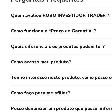
Aplicando o gerenciamento para um lucro diario de 2 a 5
pagamento para fazer o cancelamento e pedir seu dinheiro
Quem avaliou ROBÔ INVESTIDOR TRADER ?
Como funciona o “Prazo de Garantia”?
Quais diferenciais os produtos podem ter?
Como acesso meu produto?
Tenho interesse neste produto, como posso 
Como faço para me afiliar?
Posso denunciar um produto que possui info