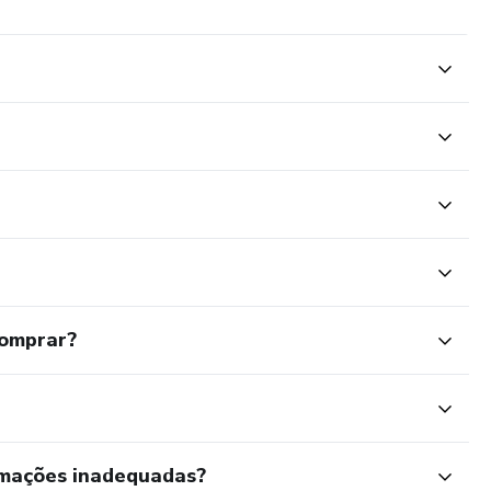
% e não tendo bom resultado, você tem até 7 dias depois do
 de volta.
comprar?
rmações inadequadas?