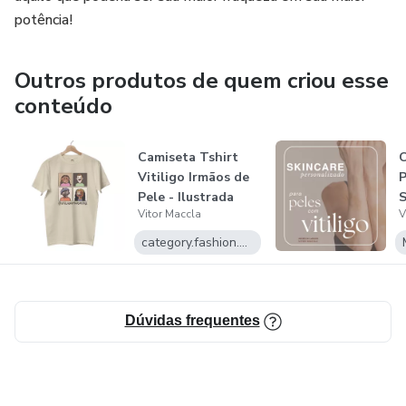
potência!
processo
✨ E-books exclusivos para o cuidado com a pele
Outros produtos de quem criou esse
conteúdo
✨ Ingresso para a comunidade Vitiligo Irmãos de Pele
Camiseta Tshirt
C
Vitiligo Irmãos de
P
Pele - Ilustrada
S
Vitor Maccla
V
100% Alg...
category.fashion.name
Dúvidas frequentes