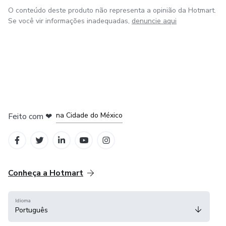
O conteúdo deste produto não representa a opinião da Hotmart.
Se você vir informações inadequadas,
denuncie aqui
em Bogotá
em Amsterdam
em Madrid
na Cidade do México
Feito com
❤
em Belo Horizonte
Conheça a Hotmart
Idioma
Português