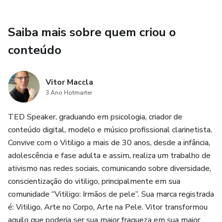
como lida com o vitiligo;
Saiba mais sobre quem criou o
- Experimentar a potência do grupo, ampliando sua rede de
apoio e pertencimento;
conteúdo
- Ser acolhido(a) independente de estar em tratamento
Vitor Maccla
médico ou não — o foco está na sua subjetividade e na
3 Ano Hotmarter
construção de novos modos de viver a própria pele.
TED Speaker, graduando em psicologia, criador de
Resumindo:
conteúdo digital, modelo e músico profissional clarinetista.
Convive com o Vitiligo a mais de 30 anos, desde a infância,
Você construirá uma relação nova com contigo mesmo,
adolescência e fase adulta e assim, realiza um trabalho de
desenvolvendo amor próprio. E parar de se esconder — e
ativismo nas redes sociais, comunicando sobre diversidade,
começar a viver.
conscientização do vitiligo, principalmente em sua
comunidade “Vitiligo: Irmãos de pele”. Sua marca registrada
🎁 BÔNUS EXCLUSIVO:
é: Vitiligo, Arte no Corpo, Arte na Pele. Vitor transformou
aquilo que poderia ser sua maior fraqueza em sua maior
✨ 1 Sessão individual com Vitor e Márcia no final do