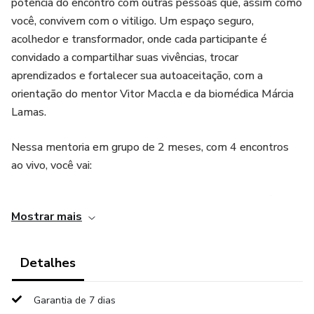
potência do encontro com outras pessoas que, assim como
você, convivem com o vitiligo. Um espaço seguro,
acolhedor e transformador, onde cada participante é
convidado a compartilhar suas vivências, trocar
aprendizados e fortalecer sua autoaceitação, com a
orientação do mentor Vitor Maccla e da biomédica Márcia
Lamas.
Nessa mentoria em grupo de 2 meses, com 4 encontros
ao vivo, você vai:
- Romper com o isolamento e perceber que não está
Mostrar mais
sozinho(a);
- Superar o estigma através do acolhimento e da escuta
Detalhes
compartilhada;
Garantia de 7 dias
- Fortalecer sua autoestima, transformando a maneira