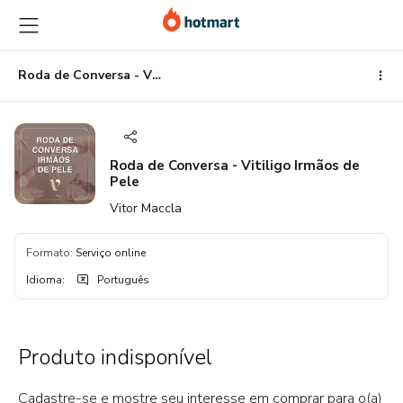
Ir
Ir
Ir
para
para
para
o
o
o
conteúdo
pagamento
rodapé
Roda de Conversa - Vitiligo Irmãos de Pele
principal
Roda de Conversa - Vitiligo Irmãos de
Pele
Vitor Maccla
Formato
:
Serviço online
Idioma
:
Português
Produto indisponível
Cadastre-se e mostre seu interesse em comprar para o(a)