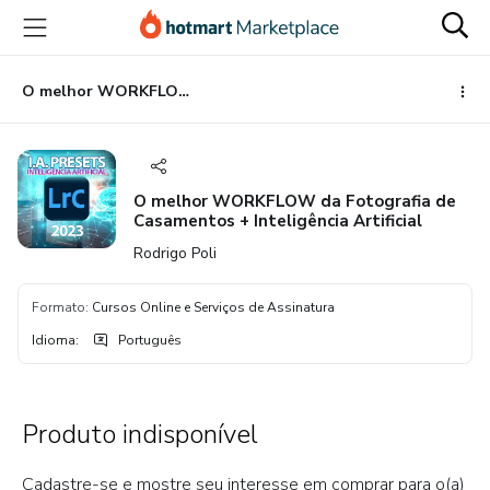
Ir
Ir
Ir
para
para
para
o
o
o
conteúdo
pagamento
rodapé
O melhor WORKFLOW da Fotografia de Casamentos + Inteligência Artificial
principal
O melhor WORKFLOW da Fotografia de
Casamentos + Inteligência Artificial
Rodrigo Poli
Formato
:
Cursos Online e Serviços de Assinatura
Idioma
:
Português
Produto indisponível
Cadastre-se e mostre seu interesse em comprar para o(a)