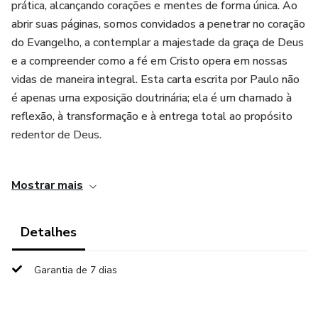
prática, alcançando corações e mentes de forma única. Ao
abrir suas páginas, somos convidados a penetrar no coração
do Evangelho, a contemplar a majestade da graça de Deus
e a compreender como a fé em Cristo opera em nossas
vidas de maneira integral. Esta carta escrita por Paulo não
é apenas uma exposição doutrinária; ela é um chamado à
reflexão, à transformação e à entrega total ao propósito
redentor de Deus.
Desde as primeiras linhas, percebemos que Romanos não
Mostrar mais
se limita a ensinar conceitos abstratos. Ele apresenta o
homem tal como ele é — falho, limitado e incapaz de
alcançar justiça por seus próprios esforços — e, ao mesmo
Detalhes
tempo, revela a solução divina, a justificação pela fé, que
transforma, purifica e liberta. Essa tensão entre
Garantia de 7 dias
incapacidade humana e suficiência divina é central para
entender o poder do Evangelho. Cada capítulo, cada