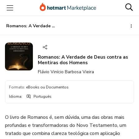
Ir
Ir
Ir
para
para
para
o
o
o
conteúdo
pagamento
rodapé
Romanos: A Verdade de Deus contra as Mentiras dos Homens
principal
Romanos: A Verdade de Deus contra as
Mentiras dos Homens
Flávio Vinício Barbosa Vieira
Formato
:
eBooks ou Documentos
Idioma
:
Português
O livro de Romanos é, sem dúvida, uma das obras mais
profundas e transformadoras do Novo Testamento, um
tratado que combina clareza teológica com aplicação