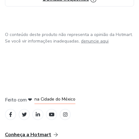
O conteúdo deste produto não representa a opinião da Hotmart.
Se você vir informações inadequadas,
denuncie aqui
em Bogotá
em Amsterdam
em Madrid
na Cidade do México
Feito com
❤
em Belo Horizonte
Conheça a Hotmart