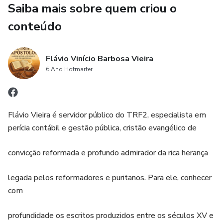
argumento e cada exortação foram cuidadosamente
Saiba mais sobre quem criou o
elaborados para mostrar que a salvação não é fruto de
conteúdo
mérito, mas de graça; não depende de esforço humano,
mas da obra completa de Cristo.
Flávio Vinício Barbosa Vieira
Ao longo do livro, encontramos uma simetria
6 Ano Hotmarter
impressionante entre teologia e prática. Paulo não se
contenta em apenas explicar a doutrina da justificação, da
predestinação ou da graça; ele conecta cada uma dessas
Flávio Vieira é servidor público do TRF2, especialista em
verdades à vida diária do crente, mostrando como a fé
perícia contábil e gestão pública, cristão evangélico de
transforma pensamentos, atitudes, escolhas e
relacionamentos. O leitor é desafiado a perceber que fé e
convicção reformada e profundo admirador da rica herança
ética caminham juntas, que liberdade em Cristo implica
responsabilidade, e que a comunidade da igreja é o espaço
legada pelos reformadores e puritanos. Para ele, conhecer
privilegiado para experimentar e manifestar essa
com
transformação.
profundidade os escritos produzidos entre os séculos XV e
O contexto histórico em que Romanos foi escrito