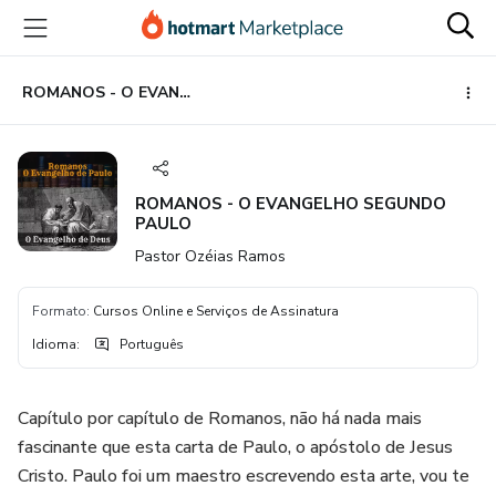
Ir
Ir
Ir
para
para
para
o
o
o
conteúdo
pagamento
rodapé
ROMANOS - O EVANGELHO SEGUNDO PAULO
principal
ROMANOS - O EVANGELHO SEGUNDO
PAULO
Pastor Ozéias Ramos
Formato
:
Cursos Online e Serviços de Assinatura
Idioma
:
Português
Capítulo por capítulo de Romanos, não há nada mais
fascinante que esta carta de Paulo, o apóstolo de Jesus
Cristo. Paulo foi um maestro escrevendo esta arte, vou te