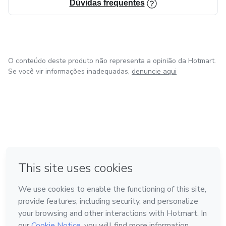
Dúvidas frequentes
O conteúdo deste produto não representa a opinião da Hotmart.
Se você vir informações inadequadas,
denuncie aqui
em Bogotá
em Amsterdam
em Madrid
na Cidade do México
Feito com
❤
em Belo Horizonte
Conheça a Hotmart