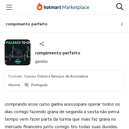
Ir
Ir
Ir
para
para
para
o
o
o
conteúdo
pagamento
rodapé
rompimento perfeito
principal
rompimento perfeito
genilto
Formato
:
Cursos Online e Serviços de Assinatura
Idioma
:
Português
comprando esse curso ganha acessopara operar todos os
dias comigo fazendo grana de segunda a sexta não perca
tempo vem fazer parta da turma que mais faz grana no
mercado financeiro junto comigo tiro todas suas duvidas.