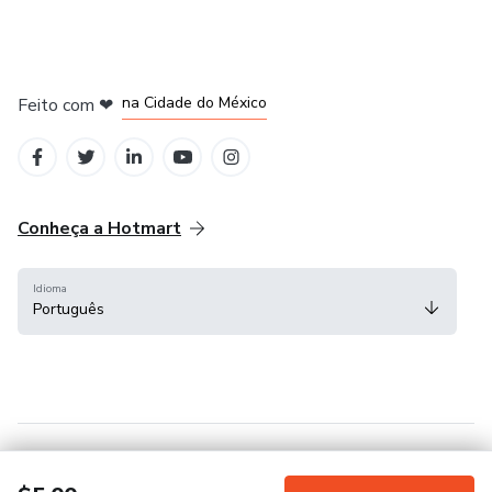
em Bogotá
em Amsterdam
em Madrid
na Cidade do México
Feito com
❤
em Belo Horizonte
Conheça a Hotmart
Idioma
Português
Central de ajuda
Termos
Privacidade
Cookies