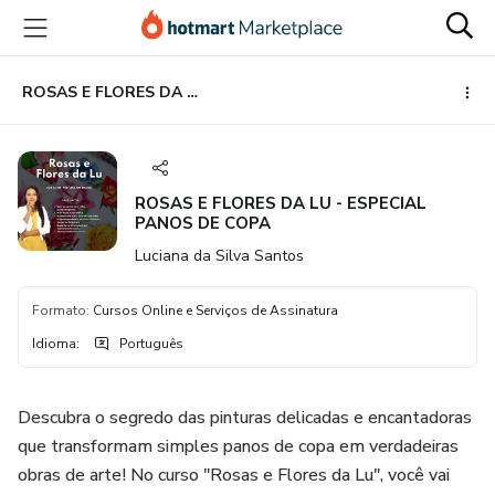
Ir
Ir
Ir
para
para
para
o
o
o
conteúdo
pagamento
rodapé
ROSAS E FLORES DA LU - ESPECIAL PANOS DE COPA
principal
ROSAS E FLORES DA LU - ESPECIAL
PANOS DE COPA
Luciana da Silva Santos
Formato
:
Cursos Online e Serviços de Assinatura
Idioma
:
Português
Descubra o segredo das pinturas delicadas e encantadoras
que transformam simples panos de copa em verdadeiras
obras de arte! No curso "Rosas e Flores da Lu", você vai