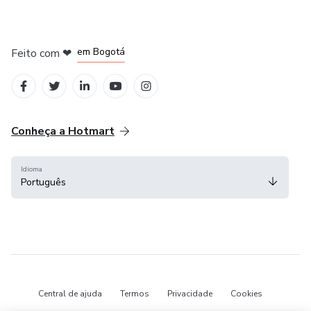
Vem! Estou te esperando.
em Amsterdam
em Madrid
em Bogotá
Feito com
❤
em Belo Horizonte
na Cidade do México
Conheça a Hotmart
Idioma
Português
Central de ajuda
Termos
Privacidade
Cookies