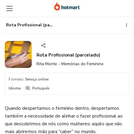
Ir
Ir
Ir
para
para
para
o
o
o
conteúdo
pagamento
rodapé
Rota Profissional (parcelado)
principal
Rota Profissional (parcelado)
Rita Monte - Memórias do Feminino
Formato
:
Serviço online
Idioma
:
Português
Quando despertamos o feminino dentro, despertamos
também a necessidade de alinhar o fazer profissional ao
que descobrimos de nós como mulheres: aquilo que não
mais abriremos mão para “caber” no mundo.