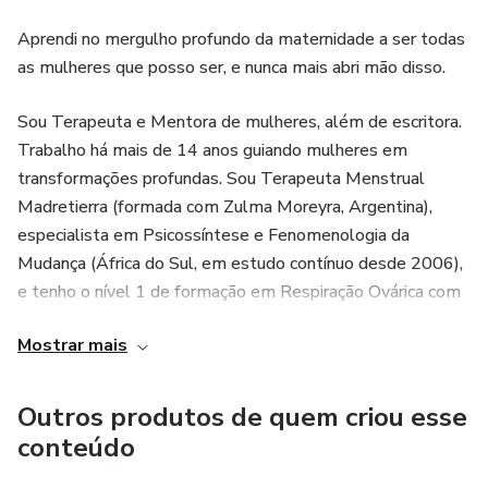
Aprendi no mergulho profundo da maternidade a ser todas
as mulheres que posso ser, e nunca mais abri mão disso.
Sou Terapeuta e Mentora de mulheres, além de escritora.
Trabalho há mais de 14 anos guiando mulheres em
transformações profundas. Sou Terapeuta Menstrual
Madretierra (formada com Zulma Moreyra, Argentina),
especialista em Psicossíntese e Fenomenologia da
Mudança (África do Sul, em estudo contínuo desde 2006),
e tenho o nível 1 de formação em Respiração Ovárica com
Sajeeva Hurtado (Colômbia). Além de atendimentos,
Mostrar mais
ofereço formações e supervisão para profissionais
trabalharem com mulheres em todas as nossas fases da
vida.
Outros produtos de quem criou esse
conteúdo
+ De 2016 até hoje, falei em diversas reportagens como