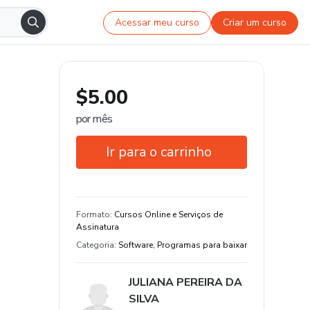
Acessar meu curso
Criar um curso
$5.00
por mês
Ir para o carrinho
Garantia de 7 dias
Estude do seu jeito e em qualquer
Formato
:
Cursos Online e Serviços de
dispositivo
Assinatura
Categoria
:
Software, Programas para baixar
JULIANA PEREIRA DA
SILVA