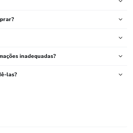
mprar?
rmações inadequadas?
ê-las?