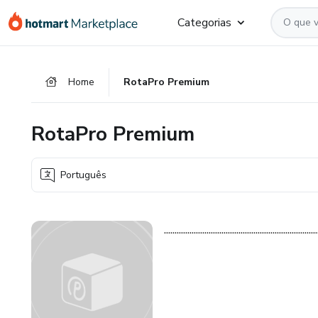
Ir
Ir
Ir
Categorias
para
para
para
o
o
o
conteúdo
pagamento
rodapé
Home
RotaPro Premium
principal
RotaPro Premium
Português
........................................................................