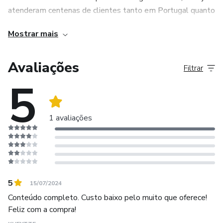
atenderam centenas de clientes tanto em Portugal quanto
no Brasil.
Mostrar mais
Imagine ter em mãos um roteiro organizado e pensado por
quem realmente conhece e ama o país. Com o roteiro, você
Avaliações
Filtrar
terá acesso a todas as dicas e segredos que só os
5
verdadeiros especialistas em viagens podem oferecer. Não
perca a oportunidade de tornar sua viagem a Portugal uma
experiência inesquecível!
1 avaliações
5
15/07/2024
Conteúdo completo. Custo baixo pelo muito que oferece!
Feliz com a compra!