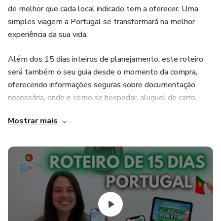
de melhor que cada local indicado tem a oferecer. Uma
simples viagem a Portugal se transformará na melhor
experiência da sua vida.
Além dos 15 dias inteiros de planejamento, este roteiro
será também o seu guia desde o momento da compra,
oferecendo informações seguras sobre documentação
necessária, onde e como se hospedar, aluguel de carro,
transporte público, internet no país, formas de trazer
Mostrar mais
dinheiro, média de gastos, gastronomia e muito mais.
O Roteiro de 15 dias é um planejamento já pronto que
inclui 20 cidades/vilas no seu itinerário, passando por:
Lisboa, Sintra, Évora, Óbidos, Aveiro, Porto, Guimarães,
Amarante, Ponte de Lima, Valença do Minho, Braga, Viana
do Castelo, região do Douro, Coimbra, Fátima, Nazaré e
Cascais. Uma viagem de norte ao centro-sul do país,