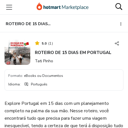
Ir
Ir
Ir
para
para
para
o
o
o
conteúdo
pagamento
rodapé
ROTEIRO DE 15 DIAS EM PORTUGAL
principal
5.0
(
1
)
ROTEIRO DE 15 DIAS EM PORTUGAL
Tati Pinho
Formato
:
eBooks ou Documentos
Idioma
:
Português
Explore Portugal em 15 dias com um planejamento
completo na palma da sua mão. Nesse roteiro, você
encontrará tudo que precisa para fazer uma viagem
inesquecível, tendo a certeza de que terá á disposição tudo