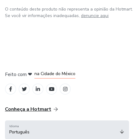
O conteúdo deste produto não representa a opinião da Hotmart.
Se você vir informações inadequadas,
denuncie aqui
em Bogotá
em Amsterdam
em Madrid
na Cidade do México
Feito com
❤
em Belo Horizonte
Conheça a Hotmart
Idioma
Português