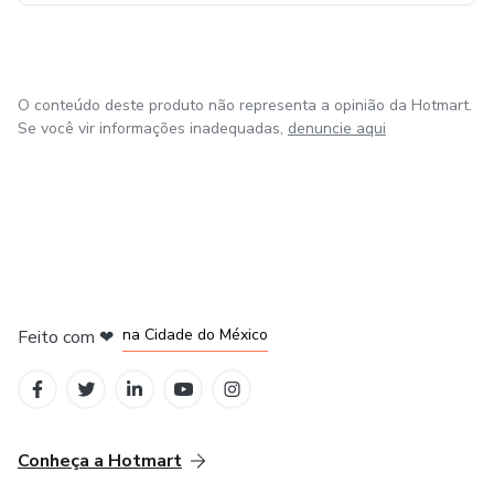
O conteúdo deste produto não representa a opinião da Hotmart.
Se você vir informações inadequadas,
denuncie aqui
em Bogotá
em Amsterdam
em Madrid
na Cidade do México
Feito com
❤
em Belo Horizonte
Conheça a Hotmart