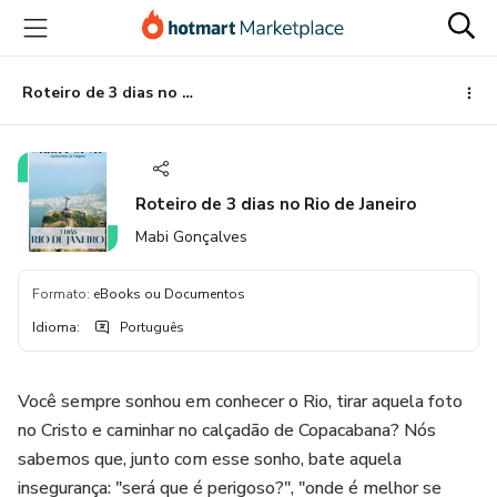
Ir
Ir
Ir
para
para
para
o
o
o
conteúdo
pagamento
rodapé
Roteiro de 3 dias no Rio de Janeiro
principal
Roteiro de 3 dias no Rio de Janeiro
Mabi Gonçalves
Formato
:
eBooks ou Documentos
Idioma
:
Português
Você sempre sonhou em conhecer o Rio, tirar aquela foto
no Cristo e caminhar no calçadão de Copacabana? Nós
sabemos que, junto com esse sonho, bate aquela
insegurança: "será que é perigoso?", "onde é melhor se