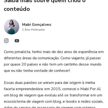
Saiba mais sobre quem criou o
O que você vai encontrar neste E-book (PDF):
conteúdo
Este roteiro é um planejador de viagens completo na
Mabi Gonçalves
palma da sua mão. Veja o que preparamos para os seus 3
1 Ano Hotmarter
dias:
- Roteiro dia a dia detalhado com mapa
Como jornalista, tenho mais de dez anos de experiência em
- Dia 1 - Zona Sul: explore o melhor de Copacabana,
diferentes áreas da comunicação. Como viajante, já passei
Ipanema e Leblon, incluindo o Forte de Copacabana e
por quase 20 países e não tem um cantinho desse mundo
paradas estratégicas.
que eu não tenha vontade de conhecer!
- Dia 2 - Centro Histórico e Cultural: do Museu do Amanhã
Essas duas paixões se uniram para dar origem à minha
à Escadaria Selarón, passando pelos pontos imperdíveis do
faceta empreendedora: em 2015, comecei o Mabi Por Aí,
centro carioca.
um blog de viagem que evoluiu até se transformar em um
ecossistema de viagem com blog, e-books e redes sociais,
- Dia 3 - Os Clássicos Indispensáveis: a logística ideal para
além do serviço de assessoria de viagem com roteiros