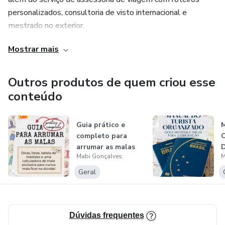
visitar o Cristo Redentor e outros cartões-postais sem dor
personalizados, consultoria de visto internacional e
de cabeça.
mestrado no exterior.
- Segurança e Logística: dicas valiosas sobre transporte
Mostrar mais
público, como ir do aeroporto ao hotel e como andar na
cidade com tranquilidade.
Outros produtos de quem criou esse
conteúdo
- Tabela de gastos: estimativa de custo para você preparar
seu bolso.
Guia prático e
M
- Checklist de Viagem: Um passo a passo para não
completo para
O
esquecer nada na mala.
arrumar as malas
Mabi Gonçalves
M
d
Geral
Dúvidas frequentes