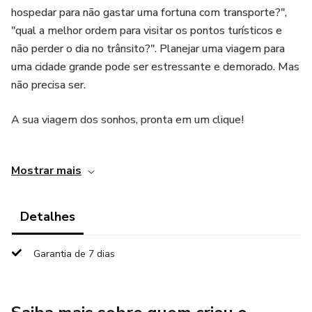
hospedar para não gastar uma fortuna com transporte?",
"qual a melhor ordem para visitar os pontos turísticos e
não perder o dia no trânsito?". Planejar uma viagem para
uma cidade grande pode ser estressante e demorado. Mas
não precisa ser.
A sua viagem dos sonhos, pronta em um clique!
O roteiro de 3 dias no Rio de Janeiro da Mabi Por Aí não é
Mostrar mais
apenas uma lista de lugares. É um guia completo e
estratégico, desenhado por quem entende de viagem, para
você otimizar seu tempo e seu dinheiro.
Detalhes
Nós organizamos tudo para você: a logística perfeita entre
Garantia de 7 dias
as atrações, dicas reais de segurança que só quem vive a
cidade conhece e sugestões gastronômicas para todos os
bolsos.