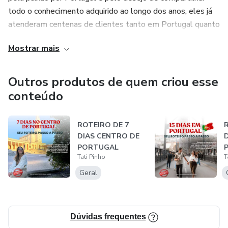
todo o conhecimento adquirido ao longo dos anos, eles já
atenderam centenas de clientes tanto em Portugal quanto
no Brasil.
Mostrar mais
Imagine ter em mãos um roteiro organizado e pensado por
quem realmente conhece e ama o país. Com o roteiro, você
Outros produtos de quem criou esse
terá acesso a todas as dicas e segredos que só os
conteúdo
verdadeiros especialistas em viagens podem oferecer. Não
perca a oportunidade de tornar sua viagem a Portugal uma
ROTEIRO DE 7
experiência inesquecível!
DIAS CENTRO DE
PORTUGAL
Tati Pinho
T
Geral
Dúvidas frequentes