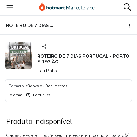
Ir
Ir
Ir
para
para
para
o
o
o
conteúdo
pagamento
rodapé
ROTEIRO DE 7 DIAS PORTUGAL - PORTO E REGIÃO
principal
ROTEIRO DE 7 DIAS PORTUGAL - PORTO
E REGIÃO
Tati Pinho
Formato
:
eBooks ou Documentos
Idioma
:
Português
Produto indisponível
Cadastre-se e mostre seu interesse em comprar para o(a)