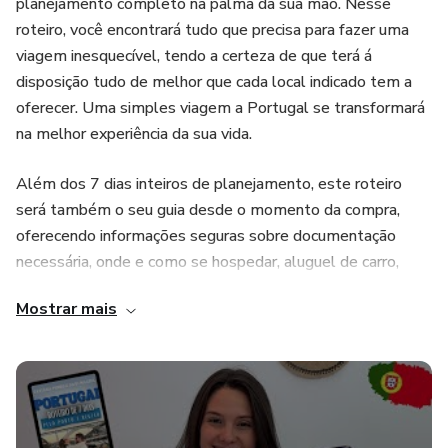
planejamento completo na palma da sua mão. Nesse
roteiro, você encontrará tudo que precisa para fazer uma
viagem inesquecível, tendo a certeza de que terá á
disposição tudo de melhor que cada local indicado tem a
oferecer. Uma simples viagem a Portugal se transformará
na melhor experiência da sua vida.
Além dos 7 dias inteiros de planejamento, este roteiro
será também o seu guia desde o momento da compra,
oferecendo informações seguras sobre documentação
necessária, onde e como se hospedar, aluguel de carro,
transporte público, internet no país, formas de trazer
Mostrar mais
dinheiro, média de gastos, gastronomia e muito mais.
O Roteiro de 7 dias é um planejamento já pronto que inclui
12 cidades/vilas no seu itinerário, passando por: Porto,
Guimarães, Amarante, Braga, Ponte de Lima, Valença do
Minho, Viana do Castelo, Lamego, Peso da Régua e Pinhão.