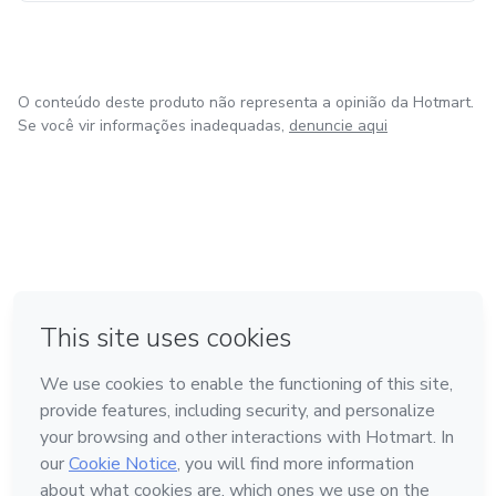
O conteúdo deste produto não representa a opinião da Hotmart.
Se você vir informações inadequadas,
denuncie aqui
em Amsterdam
em Madrid
em Bogotá
Feito com
❤
em Belo Horizonte
na Cidade do México
Conheça a Hotmart