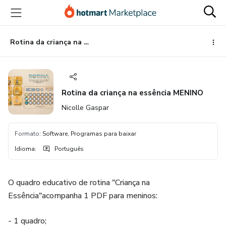
Ir
Ir
Ir
para
para
para
o
o
o
conteúdo
pagamento
rodapé
Rotina da criança na essência MENINO
principal
Rotina da criança na essência MENINO
Nicolle Gaspar
Formato
:
Software, Programas para baixar
Idioma
:
Português
O quadro educativo de rotina "Criança na
Essência"acompanha 1 PDF para meninos:
- 1 quadro;