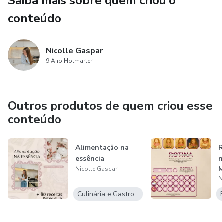
Saiba mais sobre quem criou o
comam, quer bebam, quer façam qualquer outra coisa,
conteúdo
façam tudo para a glória de Deus."
Nicolle Gaspar
9 Ano Hotmarter
Outros produtos de quem criou esse
conteúdo
Alimentação na
R
essência
n
Nicolle Gaspar
N
Culinária e Gastronomia