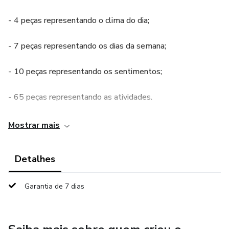
- 4 peças representando o clima do dia;
- 7 peças representando os dias da semana;
- 10 peças representando os sentimentos;
- 65 peças representando as atividades.
Tem como principal objetivo, organizar a rotina da criançada
Mostrar mais
junto com família propondo atividades, metas, horários,
tarefas entre outras atividades de maneira divertida,
Detalhes
criativa, e sem deixar bons princípios e valores de lado.
Garantia de 7 dias
Irá contribuir com as habilidades cognitivas e sociais da
criançada através da organização da rotina diária de maneira
divertida, interativa e com propósito, inspirado no verso
bíblico descrito em 1 Coríntios 10:31: "Assim, quer vocês