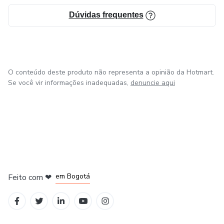
Dúvidas frequentes
O conteúdo deste produto não representa a opinião da Hotmart.
Se você vir informações inadequadas,
denuncie aqui
em Amsterdam
em Madrid
em Bogotá
Feito com
❤
em Belo Horizonte
na Cidade do México