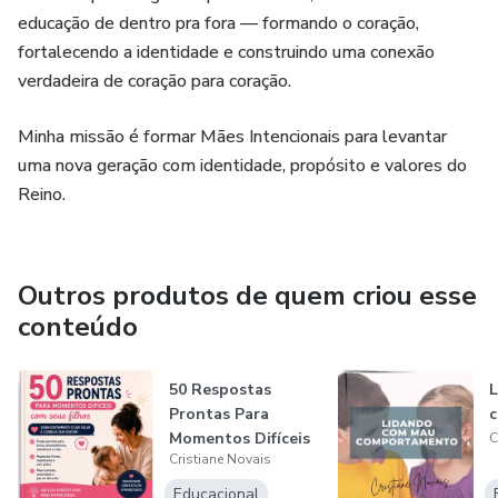
educação de dentro pra fora — formando o coração,
✔ Arquivos em PDF prontos para impressão
fortalecendo a identidade e construindo uma conexão
verdadeira de coração para coração.
Uma ferramenta prática para construir uma rotina com mais
conexão, paz e direção dentro da sua casa.
Minha missão é formar Mães Intencionais para levantar
uma nova geração com identidade, propósito e valores do
Reino.
Outros produtos de quem criou esse
conteúdo
50 Respostas
L
Prontas Para
Momentos Difíceis
C
Cristiane Novais
com Seus Filhos
Educacional