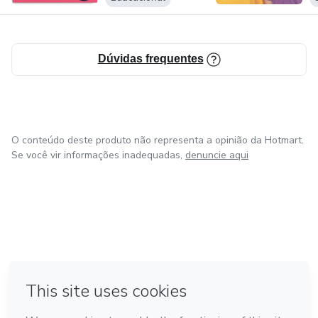
Dúvidas frequentes
O conteúdo deste produto não representa a opinião da Hotmart.
Se você vir informações inadequadas,
denuncie aqui
em Amsterdam
em Madrid
em Bogotá
Feito com
❤
em Belo Horizonte
na Cidade do México