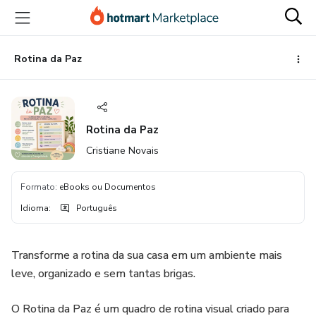
Ir
Ir
Ir
para
para
para
o
o
o
conteúdo
pagamento
rodapé
Rotina da Paz
principal
Rotina da Paz
Cristiane Novais
Formato
:
eBooks ou Documentos
Idioma
:
Português
Transforme a rotina da sua casa em um ambiente mais
leve, organizado e sem tantas brigas.
O Rotina da Paz é um quadro de rotina visual criado para