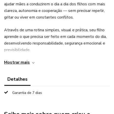
ajudar mães a conduzirem o dia a dia dos filhos com mais
clareza, autonomia e cooperação — sem precisar repetir,
gritar ou viver em constantes conflitos.
Através de uma rotina simples, visual e prática, seu filho
aprende o que precisa ser feito em cada momento do dia,
desenvolvendo responsabilidade, segurança emocional e
previsibilidade.
Mostrar mais
Ideal para mães que desejam:
✨ reduzir a desobediência
Detalhes
✨ diminuir o estresse diário
Garantia de 7 dias
✨ criar hábitos saudáveis
✨ trazer mais leveza para o lar