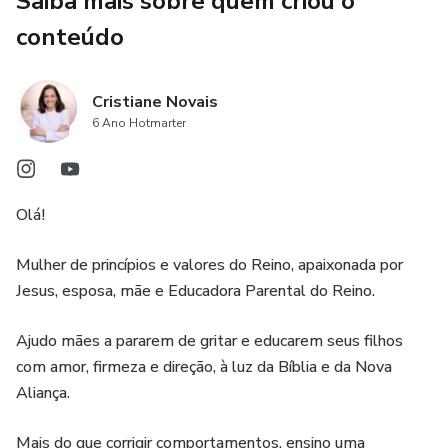
Saiba mais sobre quem criou o
conteúdo
✨ ensinar com amor e firmeza
Você receberá materiais prontos para imprimir e montar
Cristiane Novais
conforme a realidade da sua família.
6 Ano Hotmarter
No kit você encontra:
Olá!
✔ Quadros de rotina visual
Mulher de princípios e valores do Reino, apaixonada por
✔ Cards de tarefas infantis
Jesus, esposa, mãe e Educadora Parental do Reino.
✔ Rotina manhã, tarde e noite
Ajudo mães a pararem de gritar e educarem seus filhos
com amor, firmeza e direção, à luz da Bíblia e da Nova
✔ Espaços personalizáveis
Aliança.
✔ Elementos visuais delicados e intuitivos
Mais do que corrigir comportamentos, ensino uma