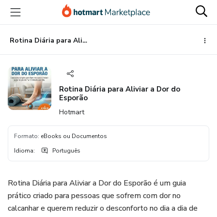
Ir
Ir
Ir
para
para
para
o
o
o
conteúdo
pagamento
rodapé
Rotina Diária para Aliviar a Dor do Esporão
principal
Rotina Diária para Aliviar a Dor do
Esporão
Hotmart
Formato
:
eBooks ou Documentos
Idioma
:
Português
Rotina Diária para Aliviar a Dor do Esporão é um guia
prático criado para pessoas que sofrem com dor no
calcanhar e querem reduzir o desconforto no dia a dia de