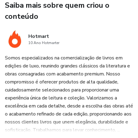
Saiba mais sobre quem criou o
Tudo foi pensado para ser fácil de entender, rápido de
conteúdo
aplicar e acessível, focando na consistência diária e no
cuidado progressivo, sem promessas milagrosas ou
Hotmart
soluções extremas.
10 Ano Hotmarter
⚠️ Este material não substitui acompanhamento médico.
Somos especializados na comercialização de livros em
Em caso de dor intensa ou persistente, procure um
edições de luxo, reunindo grandes clássicos da literatura e
profissional de saúde.
obras consagradas com acabamento premium. Nosso
compromisso é oferecer produtos de alta qualidade,
cuidadosamente selecionados para proporcionar uma
experiência única de leitura e coleção. Valorizamos a
excelência em cada detalhe, desde a escolha das obras até
o acabamento refinado de cada edição, proporcionando aos
nossos clientes livros que unem elegância, durabilidade e
sofisticação. Trabalhamos para levar conhecimento, ...