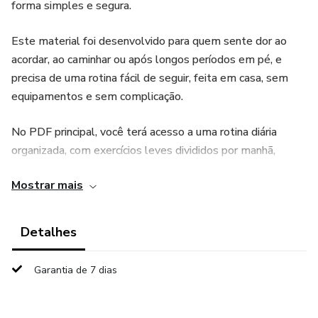
forma simples e segura.
Este material foi desenvolvido para quem sente dor ao
acordar, ao caminhar ou após longos períodos em pé, e
precisa de uma rotina fácil de seguir, feita em casa, sem
equipamentos e sem complicação.
No PDF principal, você terá acesso a uma rotina diária
organizada, com exercícios leves divididos por manhã,
durante o dia e noite, ajudando a diminuir a rigidez, melhorar
Mostrar mais
a mobilidade do pé e aliviar a dor com o passar do tempo.
Além disso, você recebe bônus extras que complementam
Detalhes
a rotina, trazendo orientações importantes sobre erros
comuns que pioram o esporão, uma rotina de emergência
Garantia de 7 dias
para dias de dor mais intensa, checklist de
acompanhamento, guia prático de calçados, plano inicial de
7 dias e respostas diretas para as dúvidas mais comuns.