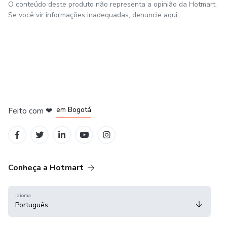
O conteúdo deste produto não representa a opinião da Hotmart.
Se você vir informações inadequadas,
denuncie aqui
em Amsterdam
em Madrid
em Bogotá
Feito com
❤
em Belo Horizonte
na Cidade do México
Conheça a Hotmart
Idioma
Português