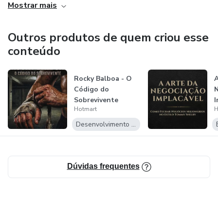
Mostrar mais
Outros produtos de quem criou esse
conteúdo
Rocky Balboa - O
A
Código do
N
Sobrevivente
I
Hotmart
H
F
M
Desenvolvimento Pessoal
Dúvidas frequentes