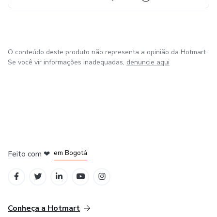
O conteúdo deste produto não representa a opinião da Hotmart.
Se você vir informações inadequadas,
denuncie aqui
em Amsterdam
em Madrid
em Bogotá
Feito com
❤
em Belo Horizonte
na Cidade do México
Conheça a Hotmart