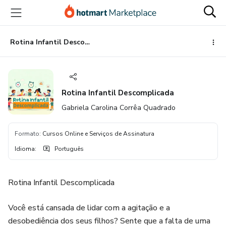
Ir
Ir
Ir
para
para
para
o
o
o
conteúdo
pagamento
rodapé
Rotina Infantil Descomplicada
principal
Rotina Infantil Descomplicada
Gabriela Carolina Corrêa Quadrado
Formato
:
Cursos Online e Serviços de Assinatura
Idioma
:
Português
Rotina Infantil Descomplicada
Você está cansada de lidar com a agitação e a
desobediência dos seus filhos? Sente que a falta de uma