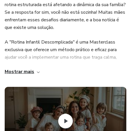
rotina estruturada está afetando a dinâmica da sua família?
Se a resposta for sim, você não está sozinha! Muitas mães
enfrentam esses desafios diariamente, e a boa notícia é
que existe uma solução.
A "Rotina Infantil Descomplicada" é uma Masterclass
exclusiva que oferece um método prático e eficaz para
ajudar você a implementar uma rotina que traga calma,
segurança e previsibilidade à vida da sua família. Neste
Mostrar mais
encontro, eu, Gabriela, mãe e especialista em rotina infantil,
vou compartilhar com você tudo o que aprendi ao longo da
minha jornada.
Durante a Masterclass, você vai descobrir:
A importância da rotina para o desenvolvimento emocional
e psicológico das crianças.