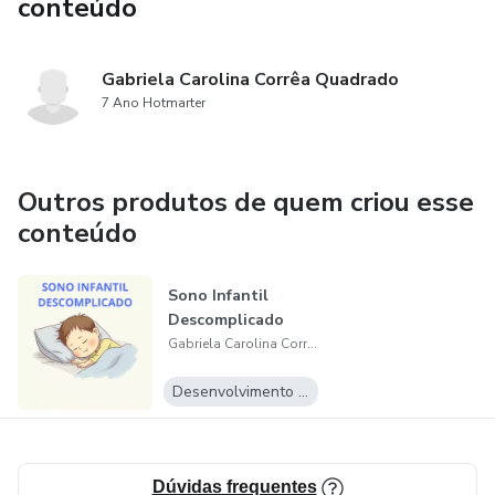
conteúdo
mais harmonioso e feliz. Vamos juntas fazer essa mudança
acontecer!
Gabriela Carolina Corrêa Quadrado
7 Ano Hotmarter
Outros produtos de quem criou esse
conteúdo
Sono Infantil
Descomplicado
Gabriela Carolina Corrêa Quadrado
Desenvolvimento Pessoal
Dúvidas frequentes