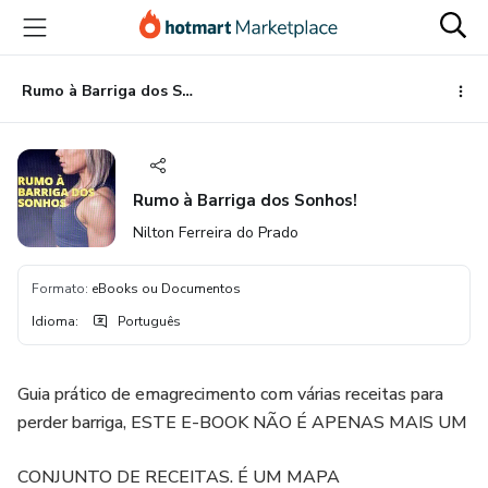
Ir
Ir
Ir
para
para
para
o
o
o
conteúdo
pagamento
rodapé
Rumo à Barriga dos Sonhos!
principal
Rumo à Barriga dos Sonhos!
Nilton Ferreira do Prado
Formato
:
eBooks ou Documentos
Idioma
:
Português
Guia prático de emagrecimento com várias receitas para
perder barriga, ESTE E-BOOK NÃO É APENAS MAIS UM
CONJUNTO DE RECEITAS. É UM MAPA