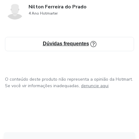
Nilton Ferreira do Prado
4 Ano Hotmarter
Dúvidas frequentes
O conteúdo deste produto não representa a opinião da Hotmart.
Se você vir informações inadequadas,
denuncie aqui
em Bogotá
em Amsterdam
em Madrid