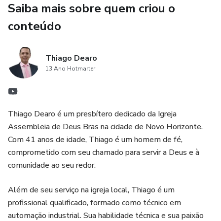
Saiba mais sobre quem criou o
- Reflexões sobre a importância da integridade e
conteúdo
honestidade nas finanças pessoais.
Thiago Dearo
- Confiança renovada em Deus como o provedor supremo
13 Ano Hotmarter
de todas as necessidades.
Se você está lutando para encontrar estabilidade financeira
ou deseja multiplicar seus recursos para abençoar os
Thiago Dearo é um presbítero dedicado da Igreja
outros, "Caminho para a Prosperidade: Princípios
Assembleia de Deus Bras na cidade de Novo Horizonte.
Financeiros à Luz da Bíblia Sagrada" é o seu guia definitivo
Com 41 anos de idade, Thiago é um homem de fé,
para uma vida financeira equilibrada e abundante. Comece
comprometido com seu chamado para servir a Deus e à
sua jornada hoje e descubra o poder transformador da fé
comunidade ao seu redor.
aplicada às finanças.
Além de seu serviço na igreja local, Thiago é um
profissional qualificado, formado como técnico em
automação industrial. Sua habilidade técnica e sua paixão