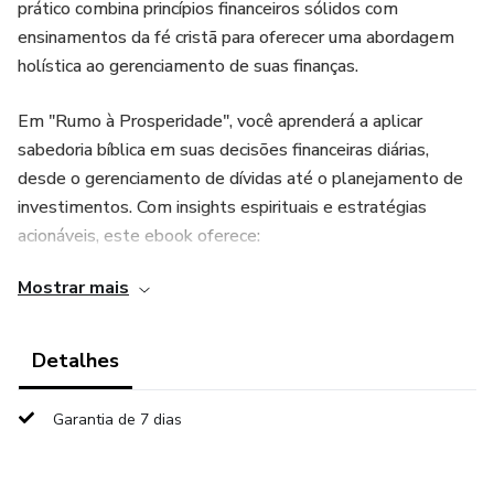
prático combina princípios financeiros sólidos com
ensinamentos da fé cristã para oferecer uma abordagem
holística ao gerenciamento de suas finanças.
Em "Rumo à Prosperidade", você aprenderá a aplicar
sabedoria bíblica em suas decisões financeiras diárias,
desde o gerenciamento de dívidas até o planejamento de
investimentos. Com insights espirituais e estratégias
acionáveis, este ebook oferece:
Mostrar mais
- Orientações passo a passo para sair das dívidas e
construir uma base sólida para o futuro financeiro.
Detalhes
- Princípios de generosidade e doação que transformam a
maneira como você vê e utiliza seus recursos.
Garantia de 7 dias
- Estratégias de investimento baseadas em princípios
éticos e responsáveis.