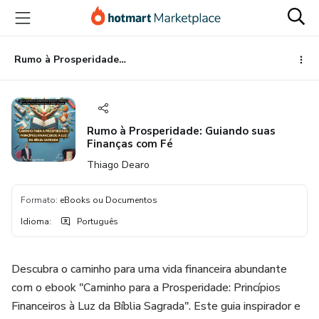
Ir
Ir
Ir
para
para
para
o
o
o
conteúdo
pagamento
rodapé
Rumo à Prosperidade: Guiando suas Finanças com Fé
principal
Rumo à Prosperidade: Guiando suas
Finanças com Fé
Thiago Dearo
Formato
:
eBooks ou Documentos
Idioma
:
Português
Descubra o caminho para uma vida financeira abundante
com o ebook "Caminho para a Prosperidade: Princípios
Financeiros à Luz da Bíblia Sagrada". Este guia inspirador e