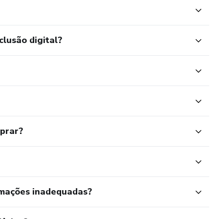
clusão digital?
mprar?
rmações inadequadas?