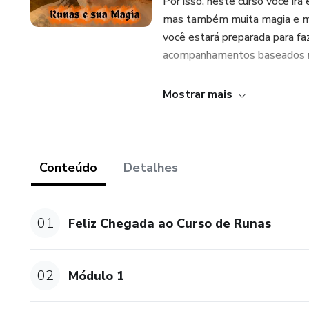
Por isso, neste curso você irá
mas também muita magia e mit
você estará preparada para f
acompanhamentos baseados na
Esse curso vem para mudar a 
Mostrar mais
acessarem a sua magia e jogo 
Venha conhecer esse mundo má
Conteúdo
Detalhes
Beijos Mágicos
Dani Petrucci
01
Feliz Chegada ao Curso de Runas
02
Módulo 1