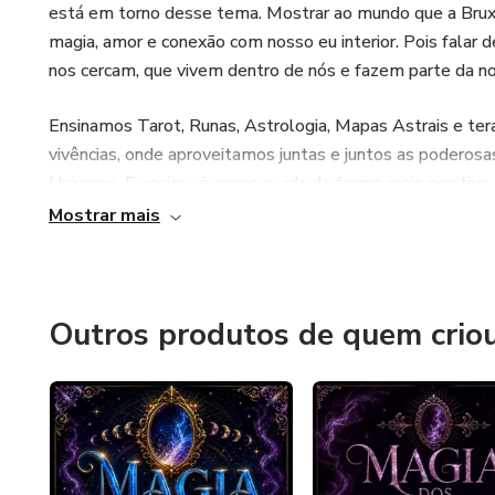
está em torno desse tema. Mostrar ao mundo que a Bruxa
magia, amor e conexão com nosso eu interior. Pois falar de
nos cercam, que vivem dentro de nós e fazem parte da no
Ensinamos Tarot, Runas, Astrologia, Mapas Astrais e ter
vivências, onde aproveitamos juntas e juntos as poderos
Universo. E assim, vivemos a vida de forma mais positiva, e
de autoconhecimento, estudo e amor a tudo que existe no
Mostrar mais
intuitivas, que honram a Natureza ao redor e dentro se 
que muita gente ainda pensa.
Sempre digo que nós Bruxas (os) somos Livres, porque 
Outros produtos de quem crio
transformamos positivamente o nosso íntimo. Ensinamos
desenvolva seus dons naturais e também sobrenaturais. 
pensamentos, nossas verdades! Afinal, estudar a magia é 
Agora, acenda o seu caldeirão e venha desfrutar a dadiva
descobertas e magia!