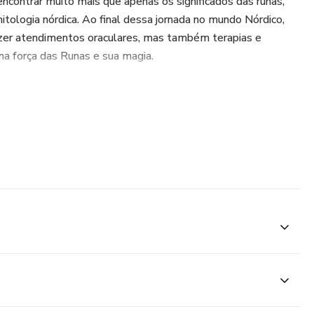
 encontrar muito mais que apenas os significados das runas,
ologia nórdica. Ao final dessa jornada no mundo Nórdico,
azer atendimentos oraculares, mas também terapias e
 força das Runas e sua magia.
sua vida e também a vida de todas as pessoas que
de runas.
gico, venha mudar a sua vida!