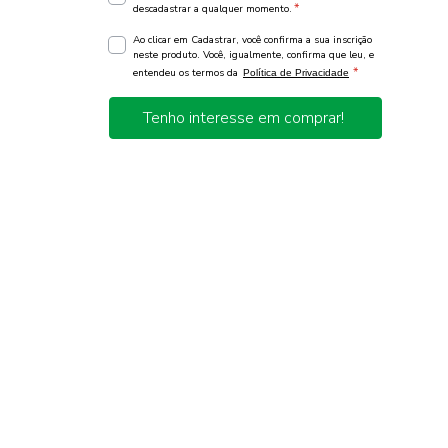
*
descadastrar a qualquer momento.
Ao clicar em Cadastrar, você confirma a sua inscrição
neste produto. Você, igualmente, confirma que leu, e
*
entendeu os termos da
Política de Privacidade
Tenho interesse em comprar!