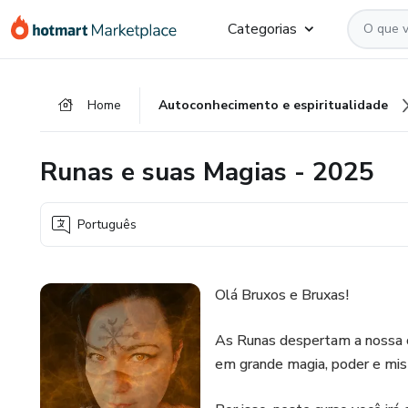
Ir
Ir
Ir
Categorias
para
para
para
o
o
o
conteúdo
pagamento
rodapé
Home
Autoconhecimento e espiritualidade
principal
Runas e suas Magias - 2025
Português
Olá Bruxos e Bruxas!
As Runas despertam a nossa c
em grande magia, poder e mis