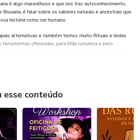
ria é algo maravilhoso e que nos traz autoconhecimento,
 Bruxaria, é falar sobre os saberes naturais e ancestrais que
ssa história como ser humano.
apias alternativas e também temos muito Rituais e lindas
as ferramentas oferecidas, pela Mãe natureza e pelo
quilibrada e feliz! Afinal, a Bruxaria é uma prática belíssima
 planeta. E a Bruxa ou o Bruxo são, sobretudo, pessoas
si mesmos, e que estão longe de ser aquelas pessoas malvada
temos autoconhecimento. Por isso estudamos e
u esse conteúdo
 sobre todos os caminhos necessários para que cada um
Estudamos nosso íntimo, nossas atitudes, nossos
estudar a própria vida!! Com seus textos e contextos!!!
 que é ser quem você é, e conhecer esse mundo cheio de