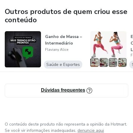
Outros produtos de quem criou esse
conteúdo
Ganho de Massa –
E
Intermediário
Flaviany Alice
F
Saúde e Esportes
Dúvidas frequentes
O conteúdo deste produto não representa a opinião da Hotmart.
Se você vir informações inadequadas,
denuncie aqui