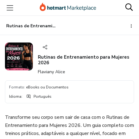
Ir
Ir
Ir
para
para
para
o
o
o
conteúdo
pagamento
rodapé
Rutinas de Entrenamiento para Mujeres 2026
principal
Rutinas de Entrenamiento para Mujeres
2026
Flaviany Alice
Formato
:
eBooks ou Documentos
Idioma
:
Português
Transforme seu corpo sem sair de casa com o Rutinas de
Entrenamiento para Mujeres 2026. Um guia completo com
treinos práticos, adaptáveis a qualquer nível, focado em