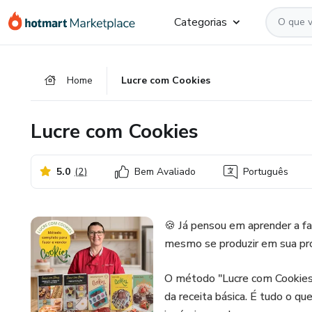
Ir
Ir
Ir
Categorias
para
para
para
o
o
o
conteúdo
pagamento
rodapé
Home
Lucre com Cookies
principal
Lucre com Cookies
5.0
(
2
)
Bem Avaliado
Português
🍪 Já pensou em aprender a faz
mesmo se produzir em sua pró
O método "Lucre com Cookies
da receita básica. É tudo o qu