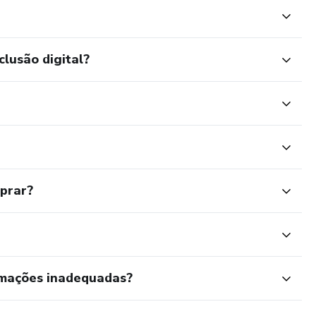
clusão digital?
mprar?
rmações inadequadas?