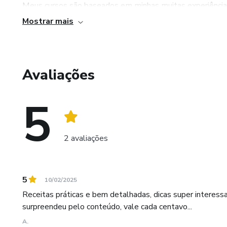
Meus cursos são baseados em minhas muitas experiências
7- E-book Comercialização e v
enrolação.
alavancar suas vendas
Mostrar mais
8 - Planner com lista de compr
Avaliações
9 - Planilha de custos e planil
5
2 avaliações
5
10/02/2025
Receitas práticas e bem detalhadas, dicas super intere
surpreendeu pelo conteúdo, vale cada centavo...
A.