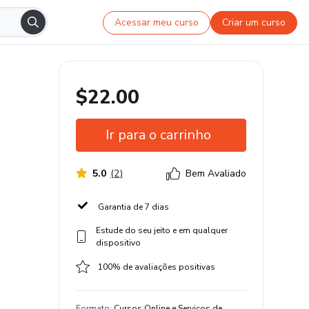
Acessar meu curso
Criar um curso
$22.00
Ir para o carrinho
5.0
(
2
)
Bem Avaliado
Garantia de 7 dias
Estude do seu jeito e em qualquer
dispositivo
100% de avaliações positivas
Formato
:
Cursos Online e Serviços de