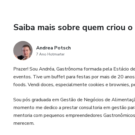
são lucrativos para quem des
que não só encanta, mas tamb
investimento inicial.
Saiba mais sobre quem criou o
Comprando agora você recebe
Andrea Potsch
1 - E-book Lucre com Cookies
7 Ano Hotmarter
2 - Vídeo aula da receita bási
Prazer! Sou Andréa, Gastrônoma formada pela Estácio de S
eventos. Tive um buffet para festas por mais de 20 anos 
3 - E-book Cookies Estilo Lev
foods. Vendi doces, especialmente cookies e brownies, pe
4 – E-book de Embalagens – i
Sou pós graduada em Gestão de Negócios de Alimentaçã
momento me dedico a prestar consultoria em gestão para
5 - E-book Bem Casados de 
mentoria com pequenos empreendedores Gastronômicos p
merecem.
6 - E-book Precificação – apren