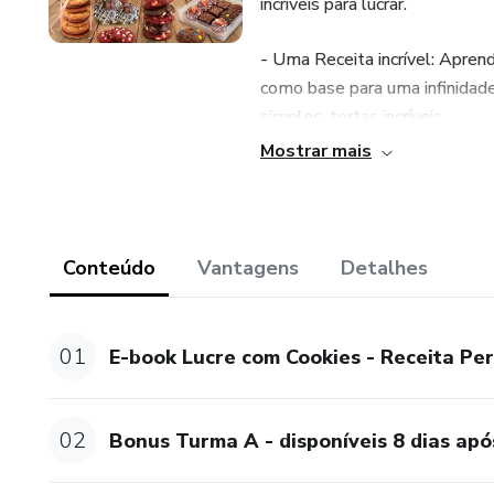
incríveis para lucrar.
- Uma Receita incrível: Aprend
como base para uma infinidade 
simples, tortas incríveis.
Mostrar mais
- Técnicas Profundas: Não é só
como assar, moldar, esfriar e
serem vendidos ou presentea
Conteúdo
Vantagens
Detalhes
- Mais lucro com o método - Té
🍪 Por que você deve ter o L
01
E-book Lucre com Cookies - Receita Perf
Facilidade e Diversidade: A re
iniciantes. As variações de sab
02
Bonus Turma A - disponíveis 8 dias ap
Oportunidade de negócio: Com 