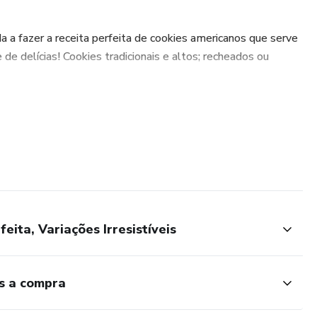
a a fazer a receita perfeita de cookies americanos que serve
de delícias! Cookies tradicionais e altos; recheados ou
 sobre a receita! Eu ensino tudo que você precisa saber:
 armazenar seus cookies para que fiquem perfeitos para
dos.
cnicas para produzir melhor e vender mais e precificar.
ucre com Cookies?
eita, Variações Irresistíveis
ceita é simples, direta e muito bem detalhada, perfeita para
ores possíveis são infinitas.
ós a compra
uma receita que conquista o paladar de todos, os cookies