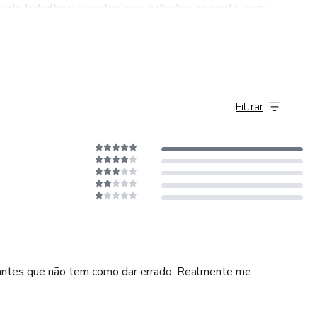
 de trabalho e são objetivos e diretos ao ponto, sem
enda de doces - técnicas para melhorar a produção e
as e check list para iniciar seu negócio de maneira organizada
ha para calcular valores rentáveis para aplicativos
Filtrar
ssantes que não tem como dar errado. Realmente me