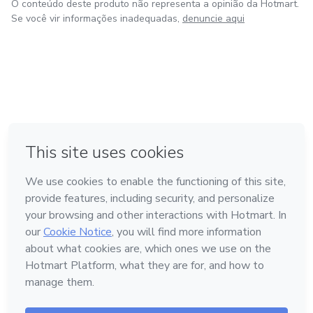
O conteúdo deste produto não representa a opinião da Hotmart.
Se você vir informações inadequadas,
denuncie aqui
em Amsterdam
em Madrid
em Bogotá
Feito com
❤
em Belo Horizonte
na Cidade do México
Conheça a Hotmart
Idioma
Português