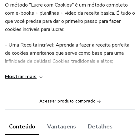
O método "Lucre com Cookies" é um método completo
com e-books + planilhas + vídeo da receita básica. É tudo o
que você precisa para dar o primeiro passo para fazer
cookies incríveis para lucrar.
- Uma Receita incrível: Aprenda a fazer a receita perfeita
de cookies americanos que serve como base para uma
infinidade de delícias! Cookies tradicionais e altos;
recheados ou simples, tortas incríveis.
Mostrar mais
- Técnicas Profundas: Não é só sobre a receita! Eu ensino
tudo que você precisa saber: como assar, moldar, esfriar e
armazenar seus cookies para que fiquem perfeitos para
Acessar produto comprado
serem vendidos ou presenteados.
- Mais lucro com o método - Técnicas para produzir melhor
Conteúdo
Vantagens
Detalhes
e vender mais e precificar.