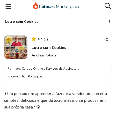
Ir
Ir
Ir
para
para
para
o
o
o
conteúdo
pagamento
rodapé
Lucre com Cookies
principal
5.0
(
2
)
Lucre com Cookies
Andrea Potsch
Formato
:
Cursos Online e Serviços de Assinatura
Idioma
:
Português
🍪 Já pensou em aprender a fazer e a vender uma receita
simples, deliciosa e que dá lucro mesmo se produzir em
sua própria casa? 🍪