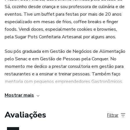
Sá, cozinho desde criança e sou professora de culinária e de
3 - E-book Cookies Estilo Levain/New York – produza
eventos. Tive um buffet para festas por mais de 20 anos
cookies mais altos e arrase!
especializado em mesas de frios, coffee breaks e finger
foods. Vendi doces, especialmente cookies e brownies,
4 – E-book de Embalagens – ideias e maneiras de vender
pela Sugar Pots Confeitaria Artesanal por alguns anos.
5 - E-book Bem Casados de Cookies
Sou pós graduada em Gestão de Negócios de Alimentação
pelo Senac e em Gestão de Pessoas pela Conquer. No
6 - E-book Precificação – aprenda a precificar para ter lucro
momento me dedico a prestar consultoria em gestão para
restaurantes e a ensinar e treinar pessoas. Também faço
7- E-book Comercialização e venda de doces - técnicas
mentoria com pequenos empreendedores Gastronômicos
para melhorar a produção e alavancar suas vendas
para que seus negócios tenham a gestão e o lucro que
Mostrar mais
merecem.
8 - Planner com lista de compras e check list para iniciar
seu negócio de maneira organizada
Meus cursos são baseados em minhas muitas experiências
Avaliações
Filtrar
de trabalho e são objetivos e diretos ao ponto, sem
9 - Planilha de custos e planilha para calcular valores
enrolação.
rentáveis para aplicativos