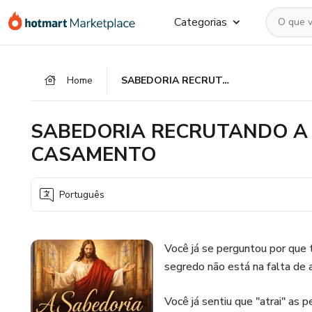
Ir
Ir
Ir
Categorias
para
para
para
o
o
o
conteúdo
pagamento
rodapé
Home
SABEDORIA RECRUTANDO A PESSOA CERTA PARA O CASAMENTO
principal
SABEDORIA RECRUTANDO A 
CASAMENTO
Português
Você já se perguntou por qu
segredo não está na falta de a
Você já sentiu que "atrai" as 