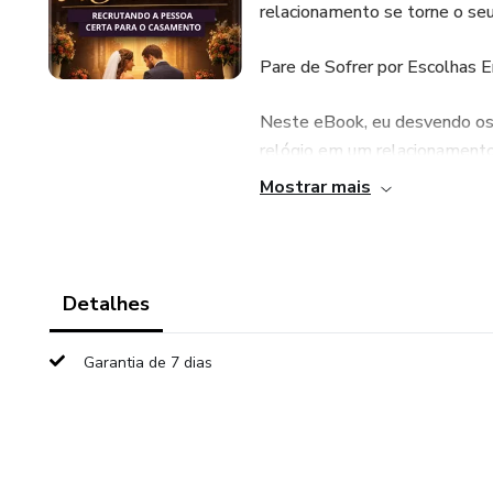
relacionamento se torne o se
Pare de Sofrer por Escolhas Er
Neste eBook, eu desvendo os
relógio em um relacionamento
sociais, você aprenderá a ident
Mostrar mais
paz.
Detalhes
Garantia de 7 dias