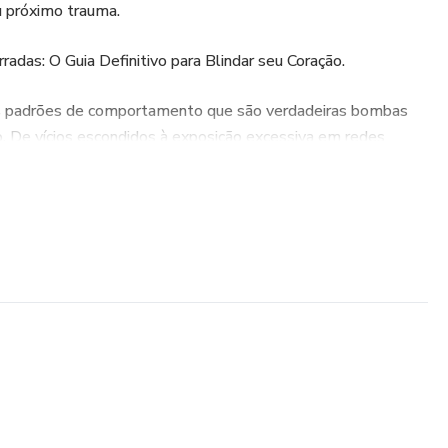
u próximo trauma.
radas: O Guia Definitivo para Blindar seu Coração.
 padrões de comportamento que são verdadeiras bombas
. De vícios escondidos à exposição excessiva em redes
ificar os perfis que drenam sua energia, seu dinheiro e sua