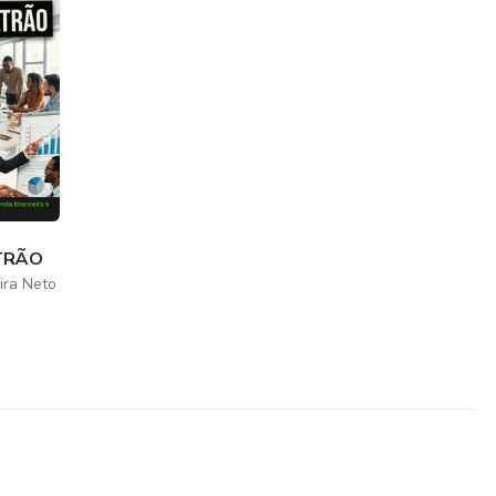
TRÃO
ira Neto