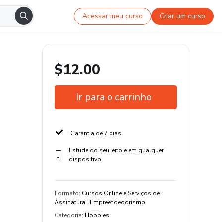
Acessar meu curso
Criar um curso
$12.00
Ir para o carrinho
Garantia de 7 dias
Estude do seu jeito e em qualquer
dispositivo
Formato
:
Cursos Online e Serviços de
Assinatura . Empreendedorismo
Categoria
:
Hobbies