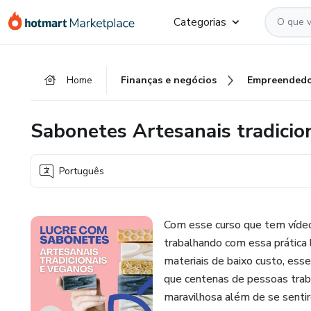
Ir
Ir
Ir
Categorias
para
para
para
o
o
o
conteúdo
pagamento
rodapé
Home
Finanças e negócios
Empreendedo
principal
Sabonetes Artesanais tradicio
Português
Com esse curso que tem vídeo
trabalhando com essa prática 
materiais de baixo custo, ess
que centenas de pessoas trab
maravilhosa além de se senti