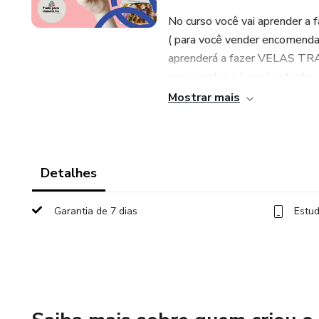
No curso você vai aprender a f
( para você vender encomend
aprenderá a fazer VELAS TRA
para vendas e lucre bastante.
Mostrar mais
BÔNUS: RECEBA AINDA UM
VENDER ESCALDA PÉS.
Detalhes
Garantia de 7 dias
Estud