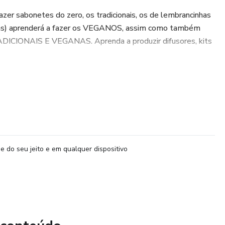
azer sabonetes do zero, os tradicionais, os de lembrancinhas
as) aprenderá a fazer os VEGANOS, assim como também
DICIONAIS E VEGANAS. Aprenda a produzir difusores, kits
 E-BOOK DO PASSO A PASSO DE COMO FAZER E
e do seu jeito e em qualquer dispositivo