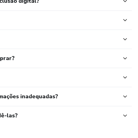
clusão digital?
mprar?
rmações inadequadas?
ê-las?