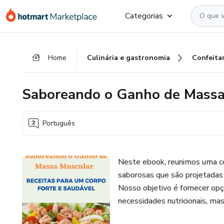
Ir
Ir
Ir
Categorias
para
para
para
o
o
o
conteúdo
pagamento
rodapé
Home
Culinária e gastronomia
Confeitar
principal
Saboreando o Ganho de Massa
Português
Neste ebook, reunimos uma co
saborosas que são projetadas
Nosso objetivo é fornecer op
necessidades nutricionais, ma