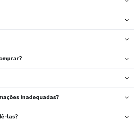
comprar?
rmações inadequadas?
ê-las?