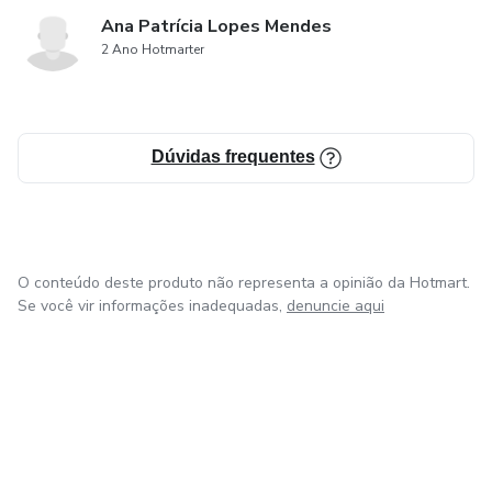
Ana Patrícia Lopes Mendes
2 Ano Hotmarter
Dúvidas frequentes
O conteúdo deste produto não representa a opinião da Hotmart.
Se você vir informações inadequadas,
denuncie aqui
em Bogotá
em Amsterdam
em Madrid