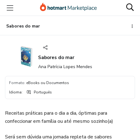
Ir
Ir
Ir
para
para
para
o
o
o
conteúdo
pagamento
rodapé
Sabores do mar
principal
Sabores do mar
Ana Patrícia Lopes Mendes
Formato
:
eBooks ou Documentos
Idioma
:
Português
Receitas práticas para o dia a dia, óptimas para
confeccionar em família ou até mesmo sozinho(a)
Será sem dúvida uma jornada repleta de sabores