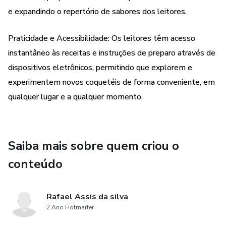
e expandindo o repertório de sabores dos leitores.
caipirinhas brasileiras, há algo para todos os gostos e
ocasiões nesta coleção diversificada.
Praticidade e Acessibilidade: Os leitores têm acesso
Além das receitas, você também encontrará dicas úteis
instantâneo às receitas e instruções de preparo através de
sobre técnicas de preparo, sugestões de
dispositivos eletrônicos, permitindo que explorem e
acompanhamentos e orientações sobre a escolha dos
experimentem novos coquetéis de forma conveniente, em
melhores ingredientes. Seja você um entusiasta de
qualquer lugar e a qualquer momento.
coquetéis experiente ou um novato na arte da mixologia,
"Sabores Do Mundo - 18 Coquetéis Exóticos" promete
inspirar e elevar suas habilidades de bartending, enquanto o
transporta para uma jornada inesquecível ao redor do
Saiba mais sobre quem criou o
globo. Então, prepare-se para explorar, experimentar e
conteúdo
saborear o mundo, um coquetel de cada vez.
Rafael Assis da silva
2 Ano Hotmarter