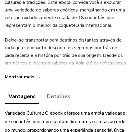
culturas e tradições. Este ebook convida você a explorar
uma variedade de sabores exóticos, mergulhando em uma
coleção cuidadosamente curada de 18 coquetéis que
representam o melhor da coquetelaria internacional.
Deixe-se transportar para destinos distantes através de
cada gole, enquanto descobre os segredos por trás de
cada receita e a história por trás de sua origem. Desde os
aromáticos e picantes sabores da Ásia até os refrescantes
e cítricos sabores da América Latina, este ebook oferece
Mostrar mais
uma rica tapeçaria de experiências sensoriais que
certamente irão encantar seu paladar e despertar sua
curiosidade.
Vantagens
Detalhes
Cada coquetel é apresentado com detalhes vívidos e
Variedade Cultural: O ebook oferece uma ampla variedade
instruções claras, permitindo que você experimente a
de coquetéis que representam diferentes culturas ao redor
magia da mixologia em sua própria casa. De margaritas
do mundo, proporcionando uma experiência sensorial única
mexicanas a mojitos cubanos, de martinis italianos a