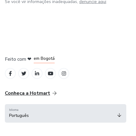
Se você vir informações inadequadas,
denuncie aqui
em Amsterdam
em Madrid
em Bogotá
Feito com
❤
em Belo Horizonte
na Cidade do México
Conheça a Hotmart
Idioma
Português