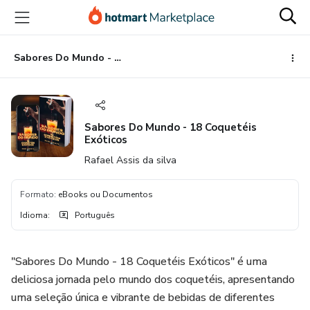
Ir
Ir
Ir
para
para
para
o
o
o
conteúdo
pagamento
rodapé
Sabores Do Mundo - 18 Coquetéis Exóticos
principal
Sabores Do Mundo - 18 Coquetéis
Exóticos
Rafael Assis da silva
Formato
:
eBooks ou Documentos
Idioma
:
Português
"Sabores Do Mundo - 18 Coquetéis Exóticos" é uma
deliciosa jornada pelo mundo dos coquetéis, apresentando
uma seleção única e vibrante de bebidas de diferentes