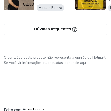
L
Moda e Beleza
Dúvidas frequentes
O conteúdo deste produto não representa a opinião da Hotmart.
Se você vir informações inadequadas,
denuncie aqui
em Amsterdam
em Madrid
em Bogotá
Feito com
❤