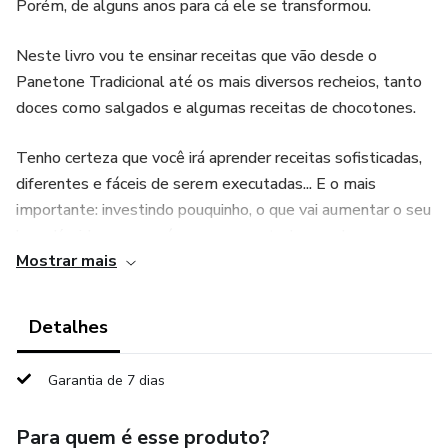
Porém, de alguns anos para cá ele se transformou.
Neste livro vou te ensinar receitas que vão desde o
Panetone Tradicional até os mais diversos recheios, tanto
doces como salgados e algumas receitas de chocotones.
Tenho certeza que você irá aprender receitas sofisticadas,
diferentes e fáceis de serem executadas... E o mais
importante: investindo pouquinho, o que vai aumentar o seu
lucro líquido em uma época em que todo mundo compra
Mostrar mais
panetones para toda a família.
Detalhes
Garantia de 7 dias
Para quem é esse produto?