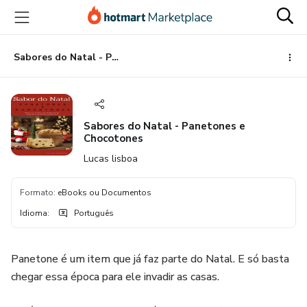
Ir
Ir
Ir
para
para
para
o
o
o
conteúdo
pagamento
rodapé
Sabores do Natal - Panetones e Chocotones
principal
Sabores do Natal - Panetones e
Chocotones
Lucas lisboa
Formato
:
eBooks ou Documentos
Idioma
:
Português
Panetone é um item que já faz parte do Natal. E só basta
chegar essa época para ele invadir as casas.