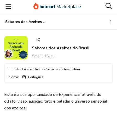
Ir
Ir
Ir
para
para
para
o
o
o
conteúdo
pagamento
rodapé
Sabores dos Azeites do Brasil
principal
Sabores dos Azeites do Brasil
Amanda Neris
Formato
:
Cursos Online e Serviços de Assinatura
Idioma
:
Português
Esta é a sua oportunidade de Experienciar através do
olfato, visão, audição, tato e paladar o universo sensorial
dos azeites!