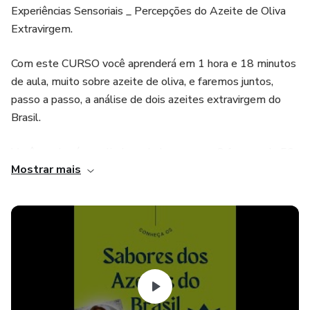
Experiências Sensoriais _ Percepções do Azeite de Oliva
Extravirgem.
Com este CURSO você aprenderá em 1 hora e 18 minutos
de aula, muito sobre azeite de oliva, e faremos juntos,
passo a passo, a análise de dois azeites extravirgem do
Brasil.
Você receberá uma linda embalagem com 2 frascos de 50
Mostrar mais
mL de azeite de oliva extravirgem ELABORADOS NO
BRASIL e 4 copinhos acrílicos.
O Curso está subdividido em:
Histórico
Elaboração do azeite