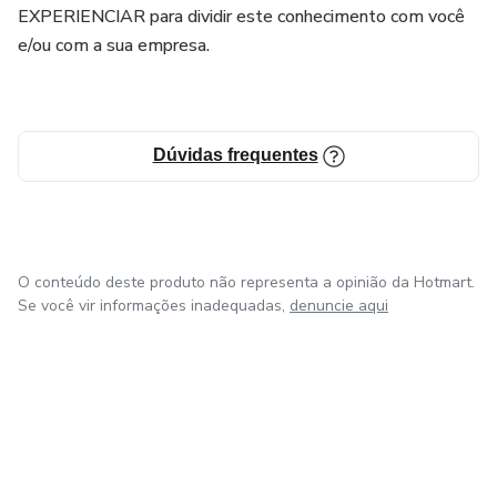
EXPERIENCIAR para dividir este conhecimento com você
e/ou com a sua empresa.
Dúvidas frequentes
O conteúdo deste produto não representa a opinião da Hotmart.
Se você vir informações inadequadas,
denuncie aqui
em Amsterdam
em Madrid