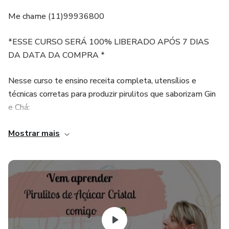
Me chame (11)99936800
*ESSE CURSO SERÁ 100% LIBERADO APÓS 7 DIAS
DA DATA DA COMPRA *
Nesse curso te ensino receita completa, utensílios e
técnicas corretas para produzir pirulitos que saborizam Gin
e Chá:
- Aromatizar caldas
Mostrar mais
- Saborizar caldas
- Tingimento de caldas
- Como usar as especiarias