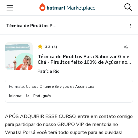
Ir
Ir
Ir
para
para
para
o
o
o
conteúdo
pagamento
rodapé
Técnica de Pirulitos Para Saborizar Gin e Chá - Pirulitos feito 100% de Açúcar no Cristal
principal
3.3
(
4
)
Técnica de Pirulitos Para Saborizar Gin e
Chá - Pirulitos feito 100% de Açúcar no
Cristal
Patrícia Rio
Formato
:
Cursos Online e Serviços de Assinatura
Idioma
:
Português
APÓS ADQUIRIR ESSE CURSO, entre em contato comigo
para participar do nosso GRUPO VIP de mentoria no
Whats! Por lá você terá todo suporte para as dúvidas!