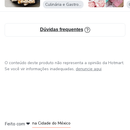
Culinária e Gastronomia
Dúvidas frequentes
O conteúdo deste produto não representa a opinião da Hotmart.
Se você vir informações inadequadas,
denuncie aqui
em Bogotá
em Amsterdam
em Madrid
na Cidade do México
Feito com
❤