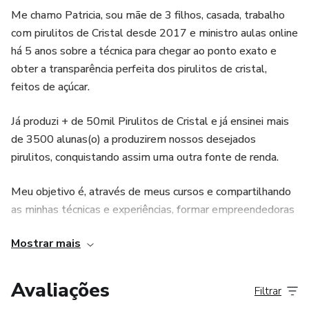
Me chamo Patricia, sou mãe de 3 filhos, casada, trabalho
com pirulitos de Cristal desde 2017 e ministro aulas online
há 5 anos sobre a técnica para chegar ao ponto exato e
obter a transparência perfeita dos pirulitos de cristal,
feitos de açúcar.
Já produzi + de 50mil Pirulitos de Cristal e já ensinei mais
de 3500 alunas(o) a produzirem nossos desejados
pirulitos, conquistando assim uma outra fonte de renda.
Meu objetivo é, através de meus cursos e compartilhando
as minhas técnicas e experiências, formar empreendedoras
e possibilitar que tenham uma renda extra a partir da
Mostrar mais
produção de pirulitos.
** TODA MENTORIA E SUPORTE É DADO ATRAVÉS
Avaliações
Filtrar
DO MEU WHATSAPP : 55(11)99936-8000 **