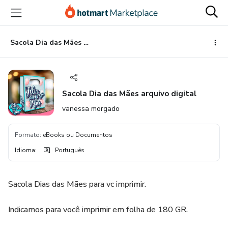
Ir
Ir
Ir
para
para
para
o
o
o
conteúdo
pagamento
rodapé
Sacola Dia das Mães arquivo digital
principal
Sacola Dia das Mães arquivo digital
vanessa morgado
Formato
:
eBooks ou Documentos
Idioma
:
Português
Sacola Dias das Mães para vc imprimir.
Indicamos para você imprimir em folha de 180 GR.