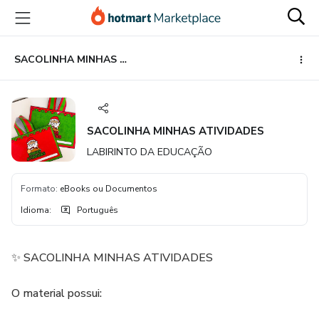
Ir
Ir
Ir
para
para
para
o
o
o
conteúdo
pagamento
rodapé
SACOLINHA MINHAS ATIVIDADES
principal
SACOLINHA MINHAS ATIVIDADES
LABIRINTO DA EDUCAÇÃO
Formato
:
eBooks ou Documentos
Idioma
:
Português
✨ SACOLINHA MINHAS ATIVIDADES
O material possui: