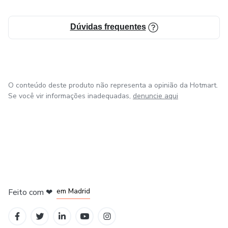
Dúvidas frequentes
O conteúdo deste produto não representa a opinião da Hotmart.
Se você vir informações inadequadas,
denuncie aqui
em Madrid
Feito com
❤
em Belo Horizonte
na Cidade do México
em Bogotá
em Amsterdam