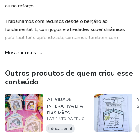
ou no reforço.
Trabalhamos com recursos desde o berçário ao
fundamental 1, com jogos e atividades super dinâmicas
para facilitar o aprendizado, contamos também com
materiais para educação especial, apostilas adaptadas,
Mostrar mais
recursos interativos e muito mais.
Nosso objetivo é ajudar você educador, tornar o dia a dia
Outros produtos de quem criou esse
mais prático e divertido com as atividades, deixar o ensino
conteúdo
mais leve.
ATIVIDADE
Tudo pensado e feito com muito amor por nossas crianças,
INTERATIVA DIA
pais e professores. Não perca mais tempo e venha
DAS MÃES
conhecer nosso trabalho!
LABIRINTO DA EDUCAÇÃO
Educacional