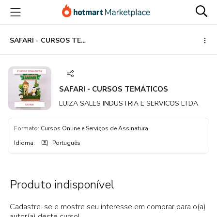
Ir
Ir
Ir
para
para
para
o
o
o
conteúdo
pagamento
rodapé
SAFARI - CURSOS TEMÁTICOS
principal
SAFARI - CURSOS TEMÁTICOS
LUIZA SALES INDUSTRIA E SERVICOS LTDA
Formato
:
Cursos Online e Serviços de Assinatura
Idioma
:
Português
Produto indisponível
Cadastre-se e mostre seu interesse em comprar para o(a)
autor(a) deste curso!