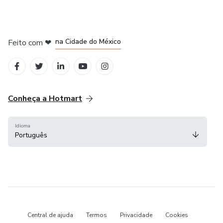
em Bogotá
em Amsterdam
em Madrid
na Cidade do México
Feito com
❤
em Belo Horizonte
Conheça a Hotmart
Idioma
Português
Central de ajuda
Termos
Privacidade
Cookies