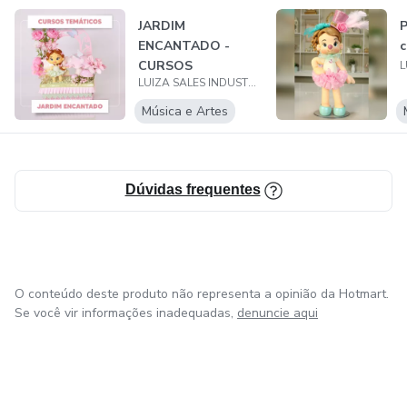
acesso às aulas sempre que precisar revisar ou relembrar
JARDIM
P
alguma técnica.
ENCANTADO -
c
CURSOS
LUIZA SALES INDUSTRIA E SERVICOS LTDA
TEMÁTICOS
Música e Artes
Dúvidas frequentes
O conteúdo deste produto não representa a opinião da Hotmart.
Se você vir informações inadequadas,
denuncie aqui