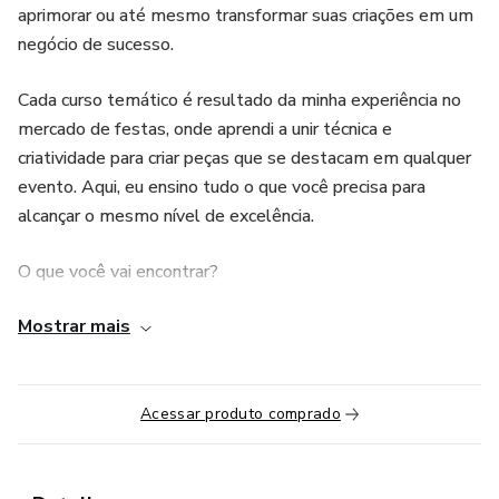
aprimorar ou até mesmo transformar suas criações em um
negócio de sucesso.
Cada curso temático é resultado da minha experiência no
mercado de festas, onde aprendi a unir técnica e
criatividade para criar peças que se destacam em qualquer
evento. Aqui, eu ensino tudo o que você precisa para
alcançar o mesmo nível de excelência.
O que você vai encontrar?
Mostrar mais
Técnicas detalhadas e práticas: Eu mostro cada etapa da
modelagem em biscuit e da personalização das peças com
acabamentos profissionais.
Acessar produto comprado
Foco no que realmente importa: As aulas são objetivas e
direcionadas, para que você consiga aplicar tudo o que