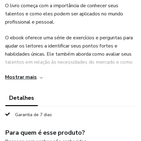
O livro começa com a importância de conhecer seus
talentos e como eles podem ser aplicados no mundo
profissional e pessoal.
O ebook oferece uma série de exercícios e perguntas para
ajudar os leitores a identificar seus pontos fortes e
habilidades únicas. Ele também aborda como avaliar seus
talentos em relação às necessidades do mercado e como
descobrir oportunidades para monetizá-los.
Mostrar mais
O livro também explora várias maneiras de transformar
seus talentos em um negócio, incluindo como iniciar um
Detalhes
negócio próprio ou trabalhar como freelancer. Ele aborda
estratégias para divulgar seus talentos e como criar uma
Garantia de 7 dias
presença on-line forte.
Para quem é esse produto?
Além disso, o ebook inclui dicas práticas para lidar com