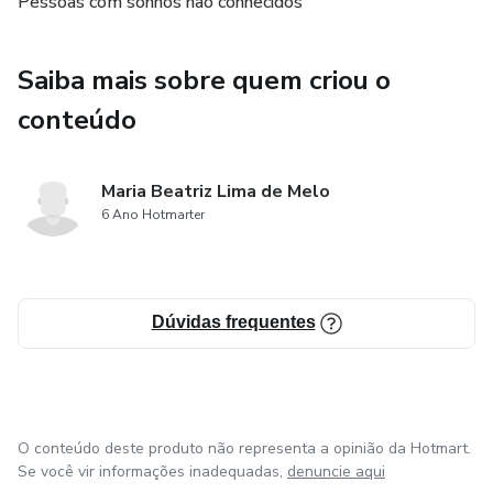
Pessoas com sonhos não conhecidos
desafios comuns, como encontrar tempo para trabalhar em
seus talentos, superar a procrastinação e lidar com a
concorrência. Com "Descubra seus talentos e lucre com
Saiba mais sobre quem criou o
isso", os leitores terão todas as ferramentas e recursos
conteúdo
necessários para identificar e monetizar seus talentos e
paixões.
Maria Beatriz Lima de Melo
6 Ano Hotmarter
Dúvidas frequentes
O conteúdo deste produto não representa a opinião da Hotmart.
Se você vir informações inadequadas,
denuncie aqui