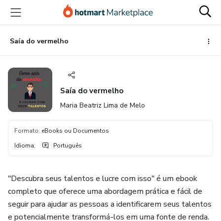
Ir
Ir
Ir
para
para
para
o
o
o
conteúdo
pagamento
rodapé
Saía do vermelho
principal
Saía do vermelho
Maria Beatriz Lima de Melo
Formato
:
eBooks ou Documentos
Idioma
:
Português
"Descubra seus talentos e lucre com isso" é um ebook
completo que oferece uma abordagem prática e fácil de
seguir para ajudar as pessoas a identificarem seus talentos
e potencialmente transformá-los em uma fonte de renda.