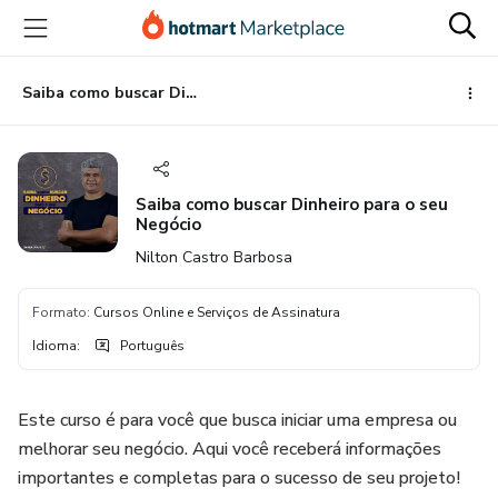
Ir
Ir
Ir
para
para
para
o
o
o
conteúdo
pagamento
rodapé
Saiba como buscar Dinheiro para o seu Negócio
principal
Saiba como buscar Dinheiro para o seu
Negócio
Nilton Castro Barbosa
Formato
:
Cursos Online e Serviços de Assinatura
Idioma
:
Português
Este curso é para você que busca iniciar uma empresa ou
melhorar seu negócio. Aqui você receberá informações
importantes e completas para o sucesso de seu projeto!