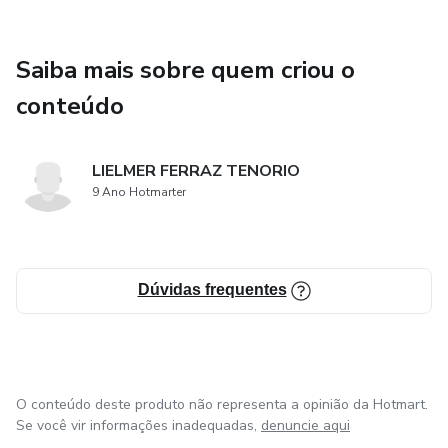
Características da Energia Solar.
Saiba mais sobre quem criou o
Para que serve a Energia Solar?
conteúdo
Qual é o potencial da Energia Solar?
LIELMER FERRAZ TENORIO
Expectativa de crescimento e projeções da Energia Solar
9 Ano Hotmarter
no Brasil e no Mundo.
Quais são as modalidades de Geração Distribuída?
Dúvidas frequentes
2 Como usar a Energia Solar.
Diferença entre ONGRID x OFFGRID
Quais são os equipamentos que compõem o sistema de
O conteúdo deste produto não representa a opinião da Hotmart.
Se você vir informações inadequadas,
denuncie aqui
Energia Solar? (Módulo, Inversor, String box, Estruturas,