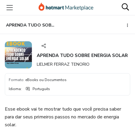
Ir
Ir
Ir
para
para
para
o
o
o
conteúdo
pagamento
rodapé
APRENDA TUDO SOBRE ENERGIA SOLAR
principal
APRENDA TUDO SOBRE ENERGIA SOLAR
LIELMER FERRAZ TENORIO
Formato
:
eBooks ou Documentos
Idioma
:
Português
Esse ebook vai te mostrar tudo que você precisa saber
para dar seus primeiros passos no mercado de energia
solar.