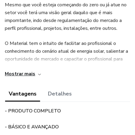
Mesmo que você esteja começando do zero ou já atue no
setor você terá uma visão geral daquilo que é mais
imporntante, indo desde regulamentação do mercado a
perfil profissional, projetos, instalações, entre outros.
O Material tem o intuito de facilitar ao profissional o
conhecimento do cenário atual de energia solar, salientar a
oportunidade de mercado e capacitar o profissional para
entender e gerar propostas comerciais, afim de solucionar
Mostrar mais
demandas do mercado, com melhor eficiência e qualidade.
Gerando mais valor ao seu negócio.
Vantagens
Detalhes
ÍNDICE
- PRODUTO COMPLETO
1 Energia Solar On-grid
- BÁSICO E AVANÇADO
O que é Energia Solar?