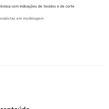
nica com indicações de tecidos e de corte
pecialistas em modelagem
om opções de formato para plotters e papel A4, prontos para
nfere direitos de uso exclusivo e proíbe sua revenda, tanto
aforma.