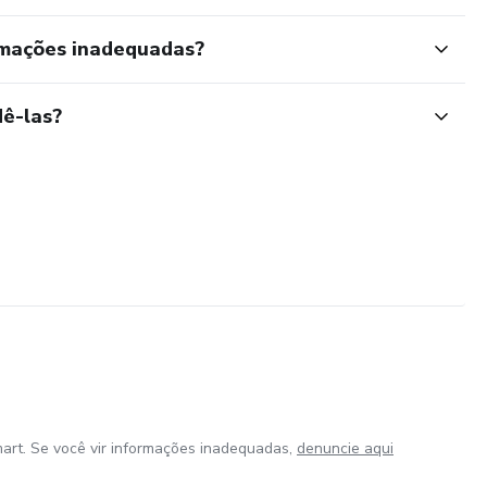
rmações inadequadas?
ê-las?
art. Se você vir informações inadequadas,
denuncie aqui