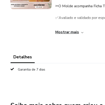
✂O Molde acompanha Ficha Téc
✅Avaliado e validado por es
📧 Envio rápido por e-mail, c
Mostrar mais
imprimir
🚫A aquisição deste arquivo co
dentro quanto fora desta plat
Detalhes
Garantia de 7 dias