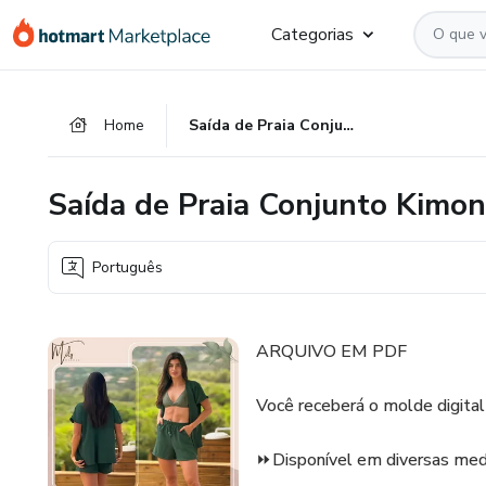
Ir
Ir
Ir
Categorias
para
para
para
o
o
o
conteúdo
pagamento
rodapé
Home
Saída de Praia Conjunto Kimono e Short
principal
Saída de Praia Conjunto Kimon
Português
ARQUIVO EM PDF
Você receberá o molde digital 
⏩Disponível em diversas med