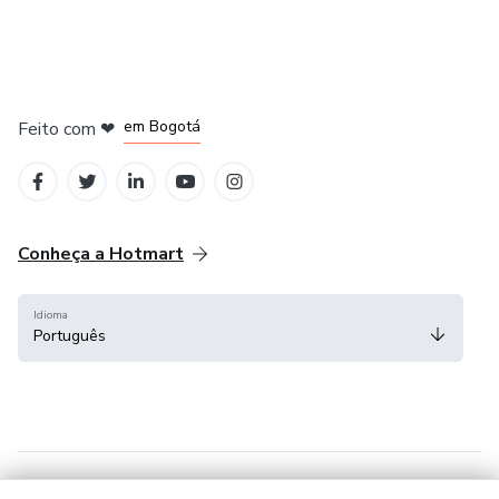
em Amsterdam
em Madrid
em Bogotá
Feito com
❤
em Belo Horizonte
na Cidade do México
Conheça a Hotmart
Idioma
Português