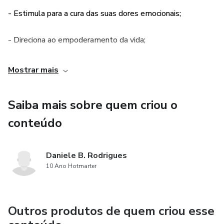
- Estimula para a cura das suas dores emocionais;
- Direciona ao empoderamento da vida;
- Orienta sobre as consequências de traumas psicológicos
Mostrar mais
na autoestima e as melhores formas de tratamento;
Saiba mais sobre quem criou o
- Promove mudança de mindset (forma de pensamento
conteúdo
estigmatizado).
Daniele B. Rodrigues
10 Ano Hotmarter
Outros produtos de quem criou esse