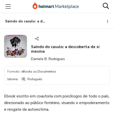
Ir
Ir
Ir
para
para
para
o
o
o
conteúdo
pagamento
rodapé
Saindo do casulo: a descoberta de si mesma
principal
Saindo do casulo: a descoberta de si
mesma
Daniele B. Rodrigues
Formato
:
eBooks ou Documentos
Idioma
:
Português
Ebook escrito em coautoria com psicólogos de todo o país,
direcionado ao público feminino, visando o empoderamento
e resgate da autoestima.