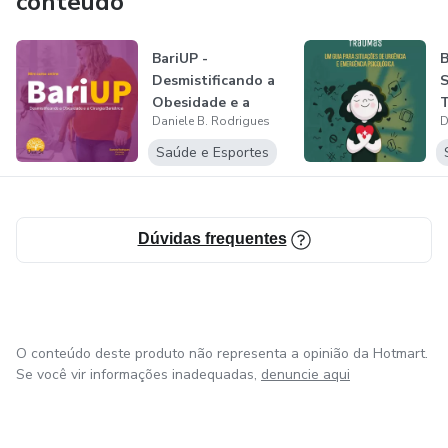
conteúdo
BariUP -
B
Desmistificando a
Obesidade e a
Daniele B. Rodrigues
D
Cirurgia Bariátrica
Saúde e Esportes
Dúvidas frequentes
O conteúdo deste produto não representa a opinião da Hotmart.
Se você vir informações inadequadas,
denuncie aqui