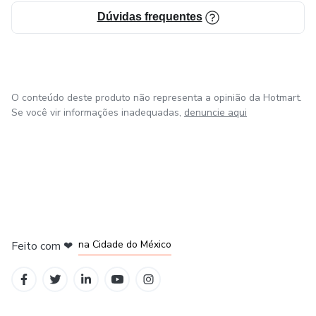
Dúvidas frequentes
O conteúdo deste produto não representa a opinião da Hotmart.
Se você vir informações inadequadas,
denuncie aqui
em Bogotá
em Amsterdam
em Madrid
na Cidade do México
Feito com
❤
em Belo Horizonte