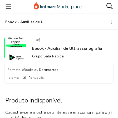
Ir
Ir
Ir
para
para
para
o
o
o
conteúdo
pagamento
rodapé
Ebook - Auxiliar de Ultrassonografia
principal
Ebook - Auxiliar de Ultrassonografia
Grupo Sala Rápida
Formato
:
eBooks ou Documentos
Idioma
:
Português
Produto indisponível
Cadastre-se e mostre seu interesse em comprar para o(a)
autor(a) deste curso!