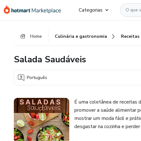
Ir
Ir
Ir
Categorias
para
para
para
o
o
o
conteúdo
pagamento
rodapé
Home
Culinária e gastronomia
Receitas
principal
Salada Saudáveis
Português
É uma coletânea de receitas 
promover a saúde alimentar po
mostrar um moda fácil e práti
desgastar na cozinha e perde