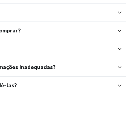
comprar?
rmações inadequadas?
ê-las?