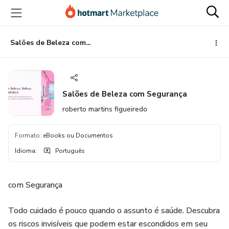
Ir
Ir
Ir
para
para
para
o
o
o
conteúdo
pagamento
rodapé
Salões de Beleza com Segurança
principal
Salões de Beleza com Segurança
roberto martins figueiredo
Formato
:
eBooks ou Documentos
Idioma
:
Português
com Segurança
Todo cuidado é pouco quando o assunto é saúde. Descubra
os riscos invisíveis que podem estar escondidos em seu