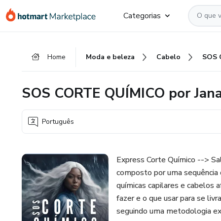
Ir
Ir
Ir
Categorias
para
para
para
o
o
o
conteúdo
pagamento
rodapé
Home
Moda e beleza
Cabelo
principal
SOS CORTE QUÍMICO por Jana
Português
Express Corte Químico --> Sa
composto por uma sequência d
químicas capilares e cabelos 
fazer e o que usar para se liv
seguindo uma metodologia ex