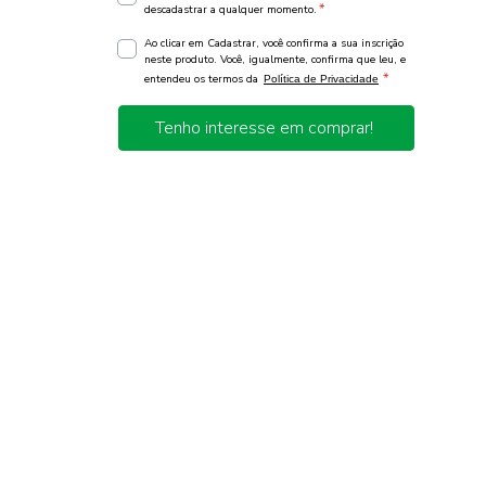
*
descadastrar a qualquer momento.
Ao clicar em Cadastrar, você confirma a sua inscrição
neste produto. Você, igualmente, confirma que leu, e
*
entendeu os termos da
Política de Privacidade
Tenho interesse em comprar!