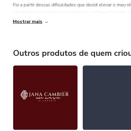
Foi a partir dessas dificuldades que decidi elevar o meu 
cabeleireira especialista em químicas capilares formada n
milhares de pessoas e atendo mulheres no mundo inteiro
Mostrar mais
forma leve, com embasamento e muito carinho.
Outros produtos de quem crio