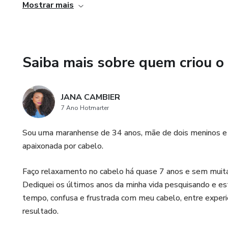
procedimentos químicos nos cabelos. Com o Express Corte
Mostrar mais
esse problema, evitando danos maiores aos seus fios e re
4. Flexibilidade de aprendizado: As aulas gravadas permi
acordo com a sua disponibilidade de tempo. Você poderá 
Saiba mais sobre quem criou o
aprendizado completo e a assimilação de todas as inform
adequada.
JANA CAMBIER
7 Ano Hotmarter
Sou uma maranhense de 34 anos, mãe de dois meninos e
apaixonada por cabelo.
Faço relaxamento no cabelo há quase 7 anos e sem muita
Dediquei os últimos anos da minha vida pesquisando e est
tempo, confusa e frustrada com meu cabelo, entre exper
resultado.