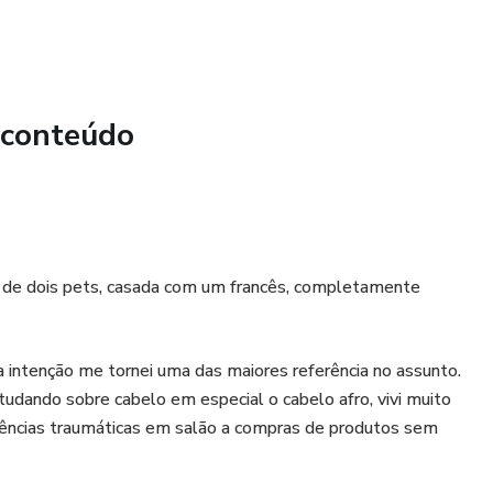
 Químico, você terá uma solução específica e eficaz para
cuperando a saúde capilar.
tem que você assista e aprenda no seu próprio ritmo, de
rever as aulas quantas vezes quiser, garantindo assim um
 conteúdo
ações necessárias para cuidar do seu cabelo de forma
 de dois pets, casada com um francês, completamente
 intenção me tornei uma das maiores referência no assunto.
udando sobre cabelo em especial o cabelo afro, vivi muito
iências traumáticas em salão a compras de produtos sem