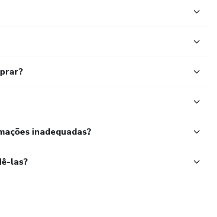
mprar?
rmações inadequadas?
ê-las?