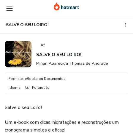
Ir
Ir
Ir
para
para
para
o
o
o
conteúdo
pagamento
rodapé
SALVE O SEU LOIRO!
principal
SALVE O SEU LOIRO!
Mirian Aparecida Thomaz de Andrade
Formato
:
eBooks ou Documentos
Idioma
:
Português
Salve o seu Loiro!
Um e-book com dicas, hidratações e reconstruções um
cronograma simples e eficaz!