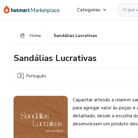
Ir
Ir
Ir
Categorias
para
para
para
o
o
o
conteúdo
pagamento
rodapé
Home
Sandálias Lucrativas
principal
Sandálias Lucrativas
Português
Capacitar artesãs a criarem s
para agregar valor às peças e
detalhado, desde a escolha d
desenvolvam um produto des