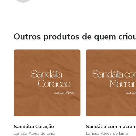
Outros produtos de quem crio
Sandália Coração
Sandália com macra
Larissa Alves de Lima
Larissa Alves de Lima