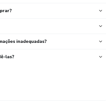
mprar?
rmações inadequadas?
ê-las?