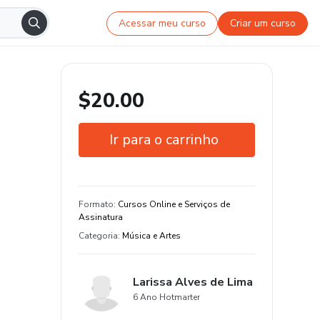
Acessar meu curso
Criar um curso
$20.00
Ir para o carrinho
Garantia de 7 dias
Formato
:
Cursos Online e Serviços de
Assinatura
Categoria
:
Música e Artes
Larissa Alves de Lima
6 Ano Hotmarter