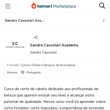
Ir
Ir
Ir
para
para
para
o
o
o
conteúdo
pagamento
rodapé
Sandro Cassolari Academy
principal
Sandro Cassolari Academy
Sandro Cassolari
Formato
:
Cursos Online e Serviços de Assinatura
Idioma
:
Português
Curso de corte de cabelo dedicado aos profissionais de
beleza que querem evoluir seu nível e alcançar outro
patamar de qualidade. Nesse curso você irá aprender sobre
corte feminino, corte masculino, a importância de entender