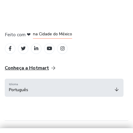
em Bogotá
em Amsterdam
em Madrid
na Cidade do México
Feito com
❤
em Belo Horizonte
Conheça a Hotmart
Idioma
Português