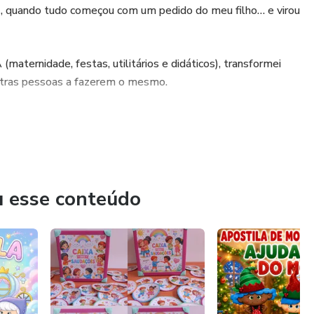
 quando tudo começou com um pedido do meu filho… e virou
u deseja começar a trabalhar, montando o seu próprio
extra, presenteando amigos e familiares, ou ainda se
antagens que o ARTESANATO EM EVA pode proporcionar
maternidade, festas, utilitários e didáticos), transformei
M ESTAR, esse material é pra você.
utras pessoas a fazerem o mesmo.
gue hoje mesmo começar a fabricar linda peça, mesmo não
u esse conteúdo
nde a transformar criatividade em renda, com liberdade para