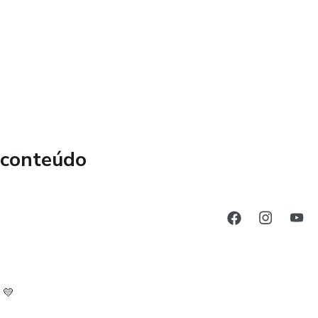
NA
 conteúdo
render a fabricar lindas peças em EVA.
tilizados, em tamanho real, arquivo pronto para impressão
tos possíveis de fabricar e vender ou presentear amigos e
 💛