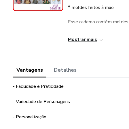
* moldes feitos à mão
Esse caderno contém moldes(ri
"SANTINHOS 5"
Mostrar mais
Santinhos com aproximadam
ABAIXO:
Vantagens
Detalhes
*NOSSA SENHORA DA CON
- Facilidade e Praticidade
*SANTA EDWIRGES
- Variedade de Personagens
*NOSSA SENHORA DO CA
- Personalização
*SANTA BARBARA