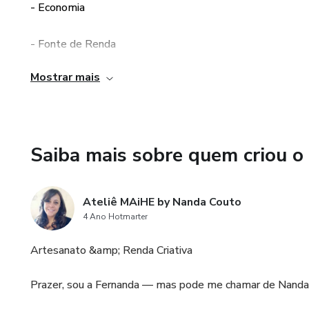
- Economia
*SANTA CATARINA DE SE
- Fonte de Renda
*SANTA ANA
Mostrar mais
- Material Versátil
*SÃO SEBASTIÃO
- Acesso Imediato
*MARIA AUXILIADORA
Saiba mais sobre quem criou o
*ANJOS
Com essa apostila você vai ap
Ateliê MAiHE by Nanda Couto
4 Ano Hotmarter
Você terá acesso aos moldes u
em PDF.
Artesanato &amp; Renda Criativa
São várias as opções de produ
Prazer, sou a Fernanda — mas pode me chamar de Nanda
familiares.