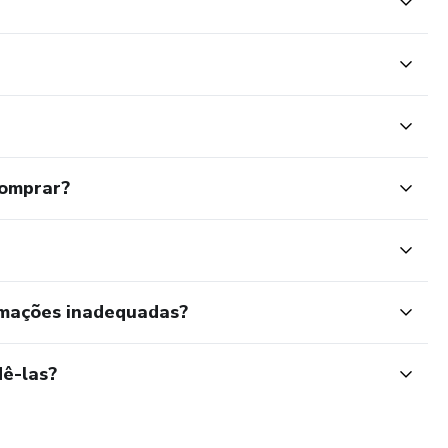
comprar?
rmações inadequadas?
ê-las?