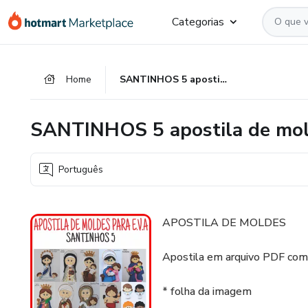
Ir
Ir
Ir
Categorias
para
para
para
o
o
o
conteúdo
pagamento
rodapé
Home
SANTINHOS 5 apostila de moldes para EVA
principal
SANTINHOS 5 apostila de mol
Português
APOSTILA DE MOLDES
Apostila em arquivo PDF com
* folha da imagem