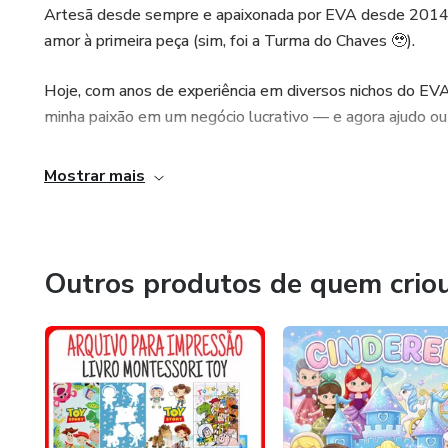
Artesã desde sempre e apaixonada por EVA desde 2014,
Se você já trabalha com EVA o
amor à primeira peça (sim, foi a Turma do Chaves 🥹).
negócio ou gerando uma renda 
beneficiando de todas as v
Hoje, com anos de experiência em diversos nichos do EVA (
para a sua saúde mental e BE
minha paixão em um negócio lucrativo — e agora ajudo o
Com essa apostila você conse
💻 Vivo 100% da internet
Mostrar mais
tendo nenhuma experiência.
📚 Crio e vendo apostilas e arquivos digitais
🚀 Afiliada profissional
Outros produtos de quem crio
🎯 Foco em crescimento, constância e resultados reais
Acredito que o artesanato muda vidas — e aqui você apre
trabalhar de onde quiser e viver mais perto de quem ama.
✨ Vem crescer comigo!