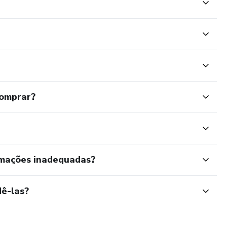
comprar?
rmações inadequadas?
ê-las?