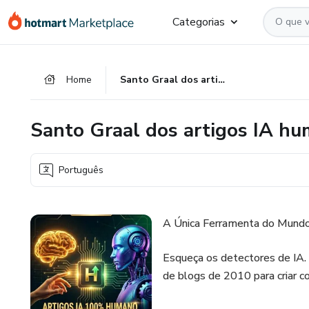
Ir
Ir
Ir
Categorias
para
para
para
o
o
o
conteúdo
pagamento
rodapé
Home
Santo Graal dos artigos IA humanizado
principal
Santo Graal dos artigos IA h
Português
A Única Ferramenta do Mund
Esqueça os detectores de IA. 
de blogs de 2010 para criar c