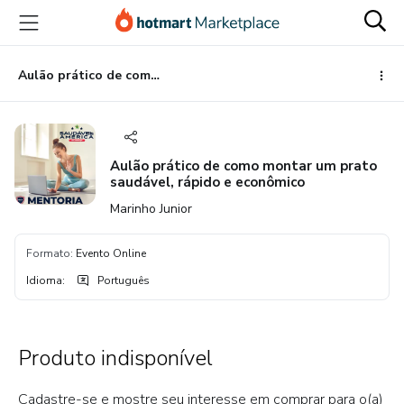
Ir
Ir
Ir
para
para
para
o
o
o
conteúdo
pagamento
rodapé
Aulão prático de como montar um prato saudável, rápido e econômico
principal
Aulão prático de como montar um prato
saudável, rápido e econômico
Marinho Junior
Formato
:
Evento Online
Idioma
:
Português
Produto indisponível
Cadastre-se e mostre seu interesse em comprar para o(a)