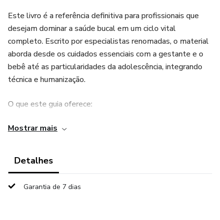
Este livro é a referência definitiva para profissionais que
desejam dominar a saúde bucal em um ciclo vital
completo. Escrito por especialistas renomadas, o material
aborda desde os cuidados essenciais com a gestante e o
bebê até as particularidades da adolescência, integrando
técnica e humanização.
O que este guia oferece:
Mostrar mais
Acompanhamento Gestacional: Orientações sobre o pré-
natal odontológico e como a saúde da mãe reflete no
bebê.
Detalhes
Odontopediatria Especializada: Técnicas e abordagens para
Garantia de 7 dias
o manejo de bebês e crianças, focando na prevenção e no
desenvolvimento saudável.