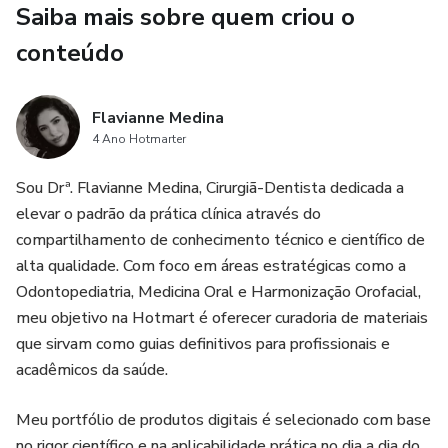
Saiba mais sobre quem criou o
Transição para a Adolescência: Entenda as mudanças
biológicas e comportamentais que impactam a saúde bucal
conteúdo
nesta fase crítica.
Flavianne Medina
Prevenção e Educação: Protocolos práticos para educar
4 Ano Hotmarter
famílias e promover hábitos saudáveis desde os primeiros
meses de vida.
Sou Drª. Flavianne Medina, Cirurgiã-Dentista dedicada a
elevar o padrão da prática clínica através do
Ideal para odontopediatras, clínicos gerais e estudantes
compartilhamento de conhecimento técnico e científico de
que buscam um diferencial no atendimento familiar e
alta qualidade. Com foco em áreas estratégicas como a
desejam construir uma base sólida de saúde bucal para
Odontopediatria, Medicina Oral e Harmonização Orofacial,
seus pacientes desde o início.
meu objetivo na Hotmart é oferecer curadoria de materiais
que sirvam como guias definitivos para profissionais e
acadêmicos da saúde.
Meu portfólio de produtos digitais é selecionado com base
no rigor científico e na aplicabilidade prática no dia a dia do