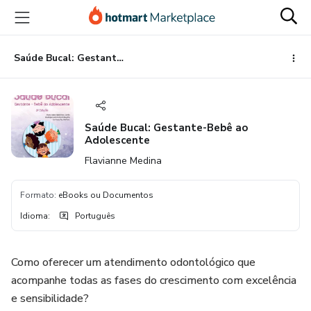
Ir
Ir
Ir
para
para
para
o
o
o
conteúdo
pagamento
rodapé
Saúde Bucal: Gestante-Bebê ao Adolescente
principal
Saúde Bucal: Gestante-Bebê ao
Adolescente
Flavianne Medina
Formato
:
eBooks ou Documentos
Idioma
:
Português
Como oferecer um atendimento odontológico que
acompanhe todas as fases do crescimento com excelência
e sensibilidade?