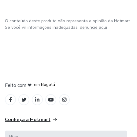
O conteúdo deste produto não representa a opinião da Hotmart.
Se você vir informações inadequadas,
denuncie aqui
em Amsterdam
em Madrid
em Bogotá
Feito com
❤
em Belo Horizonte
na Cidade do México
Conheça a Hotmart
Idioma